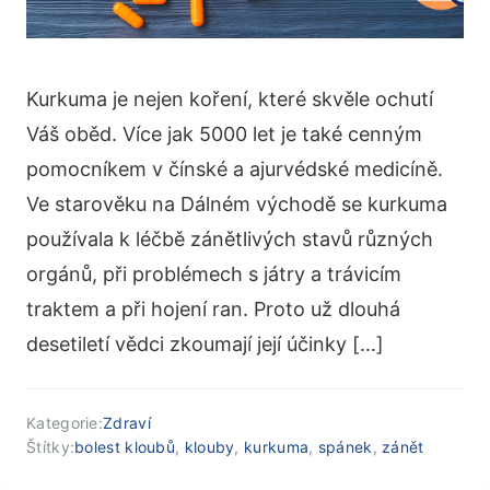
Kurkuma je nejen koření, které skvěle ochutí
Váš oběd. Více jak 5000 let je také cenným
pomocníkem v čínské a ajurvédské medicíně.
Ve starověku na Dálném východě se kurkuma
používala k léčbě zánětlivých stavů různých
orgánů, při problémech s játry a trávicím
traktem a při hojení ran. Proto už dlouhá
desetiletí vědci zkoumají její účinky […]
Kategorie:
Zdraví
Štítky:
bolest kloubů
,
klouby
,
kurkuma
,
spánek
,
zánět