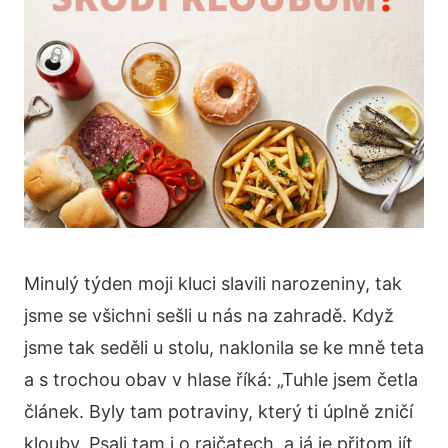
Minulý týden moji kluci slavili narozeniny, tak
jsme se všichni sešli u nás na zahradě. Když
jsme tak seděli u stolu, naklonila se ke mně teta
a s trochou obav v hlase říká: „Tuhle jsem četla
článek. Byly tam potraviny, který ti úplně zničí
klouby. Psali tam i o rajčatech, a já je přitom jít