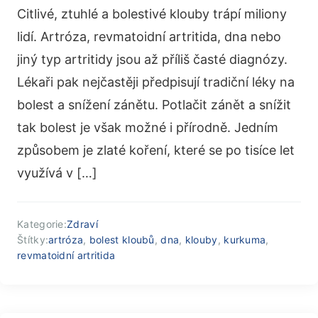
Citlivé, ztuhlé a bolestivé klouby trápí miliony
lidí. Artróza, revmatoidní artritida, dna nebo
jiný typ artritidy jsou až příliš časté diagnózy.
Lékaři pak nejčastěji předpisují tradiční léky na
bolest a snížení zánětu. Potlačit zánět a snížit
tak bolest je však možné i přírodně. Jedním
způsobem je zlaté koření, které se po tisíce let
využívá v […]
Kategorie:
Zdraví
Štítky:
artróza
,
bolest kloubů
,
dna
,
klouby
,
kurkuma
,
revmatoidní artritida