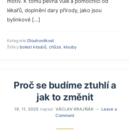
motiv. K tomu pevná vůle a pomocníci od
lékařů, doplnění dary přírody, jako jsou
bylinkové […]
Kategorie:
Dlouhověkost
Štítky:
bolest kloubů
,
chůze
,
klouby
Proč se budíme ztuhlí a
jak to změnit
19. 11. 2025
napsal
VÁCLAV KRAJŇÁK
Leave a
Comment