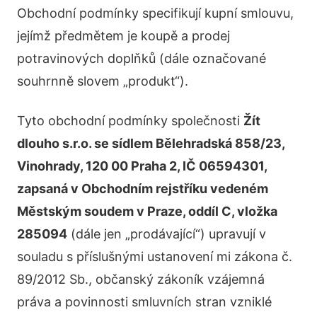
Obchodní podmínky specifikují kupní smlouvu,
jejímž předmětem je koupě a prodej
potravinových doplňků (dále označované
souhrnně slovem „produkt“).
Tyto obchodní podmínky společnosti
Žít
dlouho s.r.o. se sídlem Bělehradská 858/23,
Vinohrady, 120 00 Praha 2, IČ 06594301,
zapsaná v Obchodním rejstříku vedeném
Městským soudem v Praze, oddíl C, vložka
285094
(dále jen „prodávající“) upravují v
souladu s příslušnými ustanovení mi zákona č.
89/2012 Sb., občanský zákoník vzájemná
práva a povinnosti smluvních stran vzniklé