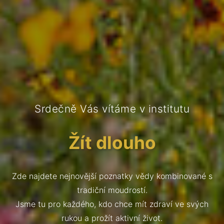
Srdečně Vás vítáme v institutu
Žít dlouho
Zde najdete nejnovější poznatky vědy kombinované s
tradiční moudrostí.
Jsme tu pro každého, kdo chce mít zdraví ve svých
rukou a prožít aktivní život.