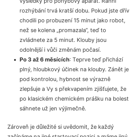
výsledky pro pohybový aparát. Ranní
rozhýbání trvá kratší dobu. Pokud jste dřív
chodili po probuzení 15 minut jako robot,
než se kolena „promazala“, teď to
zvládnete za 5 minut. Klouby jsou
odolnější i vůči změnám počasí.
Po 3 až 6 měsících
: Teprve teď přichází
plný, hloubkový účinek na klouby. Zánět je
pod kontrolou, hybnost se výrazně
zlepšuje a Vy s překvapením zjišťujete, že
po klasickém chemickém prášku na bolest
sáhnete už jen výjimečně.
Zároveň je důležité si uvědomit, že každý
začínáme na jiné startovací pozici a máme jiný