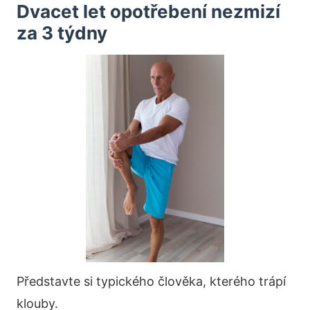
Dvacet let opotřebení nezmizí
za 3 týdny
Představte si typického člověka, kterého trápí
klouby.