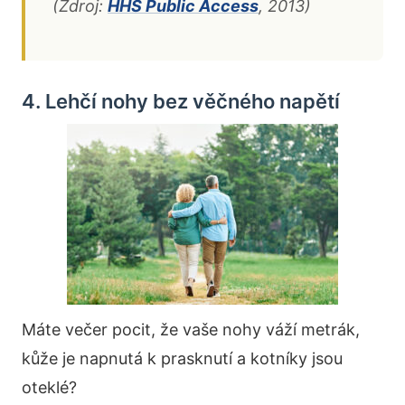
(Zdroj:
HHS Public Access
, 2013)
4. Lehčí nohy bez věčného napětí
Máte večer pocit, že vaše nohy váží metrák,
kůže je napnutá k prasknutí a kotníky jsou
oteklé?