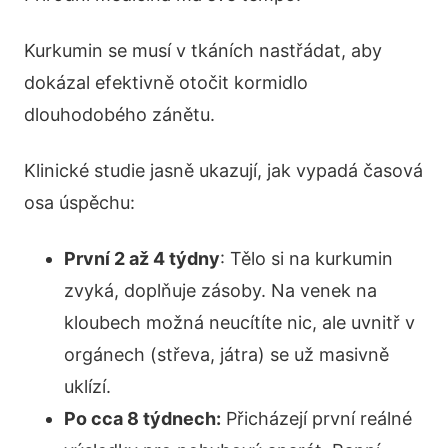
Kurkumin se musí v tkáních nastřádat, aby
dokázal efektivně otočit kormidlo
dlouhodobého zánětu.
Klinické studie jasně ukazují, jak vypadá časová
osa úspěchu:
První 2 až 4 týdny
: Tělo si na kurkumin
zvyká, doplňuje zásoby. Na venek na
kloubech možná neucítíte nic, ale uvnitř v
orgánech (střeva, játra) se už masivně
uklízí.
Po cca 8 týdnech:
Přicházejí první reálné