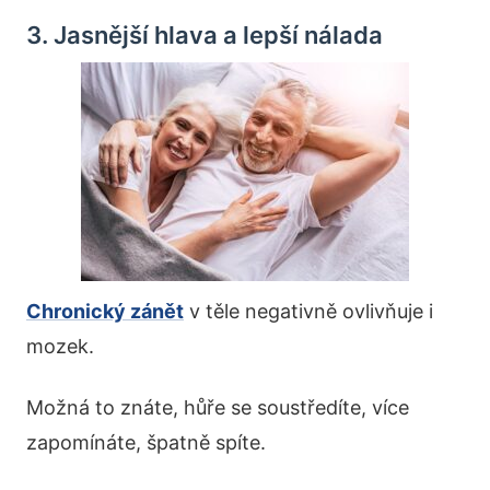
3. Jasnější hlava a lepší nálada
Chronický zánět
v těle negativně ovlivňuje i
mozek.
Možná to znáte, hůře se soustředíte, více
zapomínáte, špatně spíte.