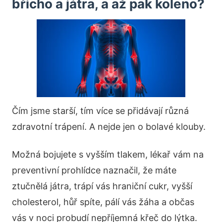
břicho a játra, a až pak koleno?
Čím jsme starší, tím více se přidávají různá
zdravotní trápení. A nejde jen o bolavé klouby.
Možná bojujete s vyšším tlakem, lékař vám na
preventivní prohlídce naznačil, že máte
ztučnělá játra, trápí vás hraniční cukr, vyšší
cholesterol, hůř spíte, pálí vás žáha a občas
vás v noci probudí nepříjemná křeč do lýtka.