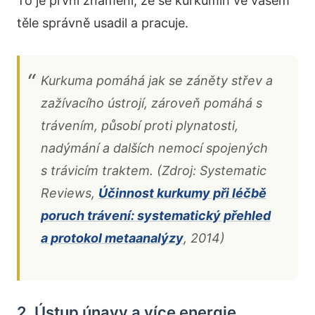
To je první znamení, že se kurkumin ve vašem
těle správně usadil a pracuje.
Kurkuma pomáhá jak se záněty střev a
zažívacího ústrojí, zároveň pomáhá s
trávením, působí proti plynatosti,
nadýmání a dalších nemocí spojených
s trávicím traktem. (Zdroj: Systematic
Reviews,
Účinnost kurkumy při léčbě
poruch trávení: systematický přehled
a protokol metaanalýzy
, 2014)
2. Ústup únavy a více energie