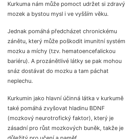
Kurkuma nám může pomoct udržet si zdravý
mozek a bystou mysl i ve vyšším věku.
Jednak pomáhá předcházet chronickému
zánětu, který může poškodit imunitní systém
mozku a míchy (tzv. hematoencefalickou
bariéru). A prozánětlivé látky se pak mohou
snáz dostávat do mozku a tam páchat
neplechu.
Kurkumin jako hlavní účinná látka v kurkumě
také pomáhá zvyšovat hladinu BDNF
(mozkový neurotrofický faktor), který je
zásadní pro růst mozkových buněk, takže je
důležitý pro učení a paměť.