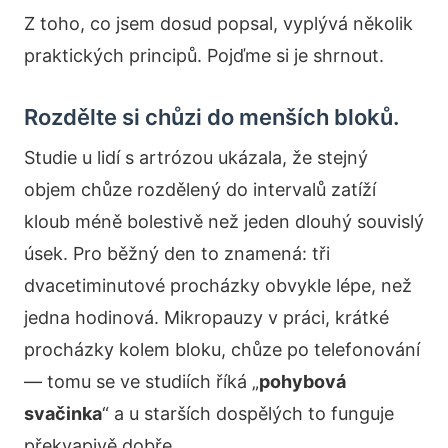
Z toho, co jsem dosud popsal, vyplývá několik
praktických principů. Pojďme si je shrnout.
Rozdělte si chůzi do menších bloků.
Studie u lidí s artrózou ukázala, že stejný
objem chůze rozdělený do intervalů zatíží
kloub méně bolestivě než jeden dlouhý souvislý
úsek. Pro běžný den to znamená: tři
dvacetiminutové procházky obvykle lépe, než
jedna hodinová. Mikropauzy v práci, krátké
procházky kolem bloku, chůze po telefonování
— tomu se ve studiích říká „
pohybová
svačinka
“ a u starších dospělých to funguje
překvapivě dobře.