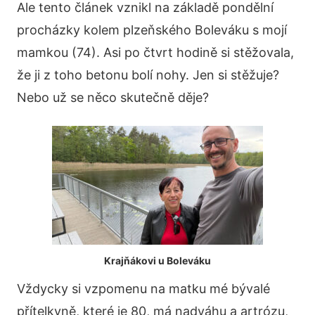
Ale tento článek vznikl na základě pondělní
procházky kolem plzeňského Boleváku s mojí
mamkou (74). Asi po čtvrt hodině si stěžovala,
že ji z toho betonu bolí nohy. Jen si stěžuje?
Nebo už se něco skutečně děje?
Krajňákovi u Boleváku
Vždycky si vzpomenu na matku mé bývalé
přítelkyně, které je 80, má nadváhu a artrózu,