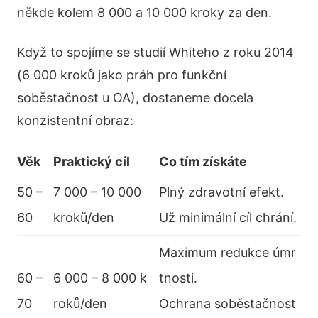
někde kolem 8 000 a 10 000 kroky za den.
Když to spojíme se studií Whiteho z roku 2014
(6 000 kroků jako práh pro funkční
soběstačnost u OA), dostaneme docela
konzistentní obraz:
Věk
Praktický cíl
Co tím získáte
50 –
7 000 – 10 000
Plný zdravotní efekt.
60
kroků/den
Už minimální cíl chrání.
Maximum redukce úmr
60 –
6 000 – 8 000 k
tnosti.
70
roků/den
Ochrana soběstačnost