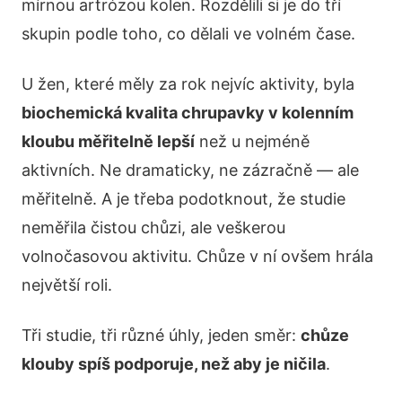
mírnou artrózou kolen. Rozdělili si je do tří
skupin podle toho, co dělali ve volném čase.
U žen, které měly za rok nejvíc aktivity, byla
biochemická kvalita chrupavky v kolenním
kloubu měřitelně lepší
než u nejméně
aktivních. Ne dramaticky, ne zázračně — ale
měřitelně. A je třeba podotknout, že studie
neměřila čistou chůzi, ale veškerou
volnočasovou aktivitu. Chůze v ní ovšem hrála
největší roli.
Tři studie, tři různé úhly, jeden směr:
chůze
klouby spíš podporuje, než aby je ničila
.