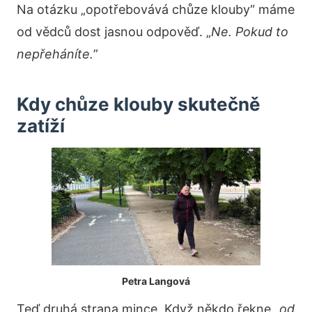
Na otázku „opotřebovává chůze klouby“ máme
od vědců dost jasnou odpověď. „
Ne. Pokud to
nepřeháníte.
”
Kdy chůze klouby skutečně
zatíží
Petra Langová
Teď druhá strana mince. Když někdo řekne „
od