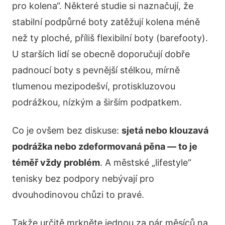
pro kolena“. Některé studie si naznačují, že
stabilní podpůrné boty zatěžují kolena méně
než ty ploché, příliš flexibilní boty (barefooty).
U starších lidí se obecně doporučují dobře
padnoucí boty s pevnější stélkou, mírně
tlumenou mezipodešví, protiskluzovou
podrážkou, nízkým a širším podpatkem.
Co je ovšem bez diskuse:
sjetá nebo klouzavá
podrážka nebo zdeformovaná pěna — to je
téměř vždy problém
. A městské „lifestyle“
tenisky bez podpory nebývají pro
dvouhodinovou chůzi to pravé.
Takže určitě mrkněte jednou za pár měsíců na