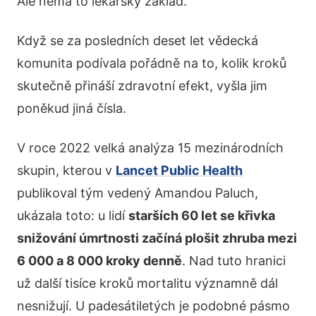
Ale nemá to lékařský základ.
Když se za posledních deset let vědecká
komunita podívala pořádně na to, kolik kroků
skutečně přináší zdravotní efekt, vyšla jim
poněkud jiná čísla.
V roce 2022 velká analýza 15 mezinárodních
skupin, kterou v
Lancet Public Health
publikoval tým vedený Amandou Paluch,
ukázala toto: u lidí
starších 60 let se křivka
snižování úmrtnosti začíná plošit zhruba mezi
6 000 a 8 000 kroky denně
. Nad tuto hranici
už další tisíce kroků mortalitu významně dál
nesnižují. U padesátiletých je podobné pásmo