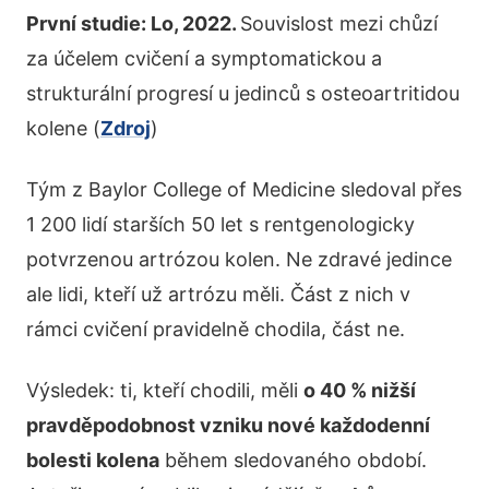
První studie: Lo, 2022.
Souvislost mezi chůzí
za účelem cvičení a symptomatickou a
strukturální progresí u jedinců s osteoartritidou
kolene (
Zdroj
)
Tým z Baylor College of Medicine sledoval přes
1 200 lidí starších 50 let s rentgenologicky
potvrzenou artrózou kolen. Ne zdravé jedince
ale lidi, kteří už artrózu měli. Část z nich v
rámci cvičení pravidelně chodila, část ne.
Výsledek: ti, kteří chodili, měli
o 40 % nižší
pravděpodobnost vzniku nové každodenní
bolesti kolena
během sledovaného období.