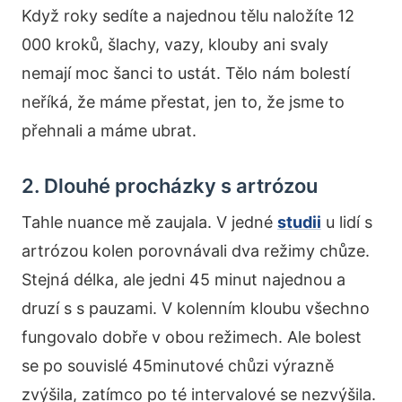
Když roky sedíte a najednou tělu naložíte 12
000 kroků, šlachy, vazy, klouby ani svaly
nemají moc šanci to ustát. Tělo nám bolestí
neříká, že máme přestat, jen to, že jsme to
přehnali a máme ubrat.
2. Dlouhé procházky s artrózou
Tahle nuance mě zaujala. V jedné
studii
u lidí s
artrózou kolen porovnávali dva režimy chůze.
Stejná délka, ale jedni 45 minut najednou a
druzí s s pauzami. V kolenním kloubu všechno
fungovalo dobře v obou režimech. Ale bolest
se po souvislé 45minutové chůzi výrazně
zvýšila, zatímco po té intervalové se nezvýšila.