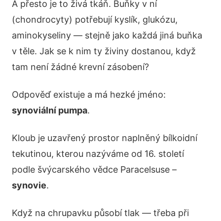
A přesto je to živá tkáň. Buňky v ní
(chondrocyty) potřebují kyslík, glukózu,
aminokyseliny — stejně jako každá jiná buňka
v těle. Jak se k nim ty živiny dostanou, když
tam není žádné krevní zásobení?
Odpověď existuje a má hezké jméno:
synoviální pumpa
.
Kloub je uzavřený prostor naplněný bílkoidní
tekutinou, kterou nazýváme od 16. století
podle švýcarského vědce Paracelsuse –
synovie
.
Když na chrupavku působí tlak — třeba při