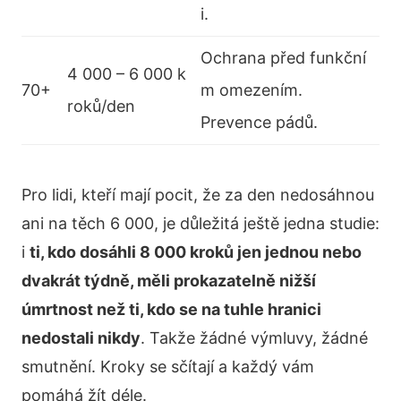
i.
Ochrana před funkční
4 000 – 6 000 k
70+
m omezením.
roků/den
Prevence pádů.
Pro lidi, kteří mají pocit, že za den nedosáhnou
ani na těch 6 000, je důležitá ještě jedna studie:
i
ti, kdo dosáhli 8 000 kroků jen jednou nebo
dvakrát týdně, měli prokazatelně nižší
úmrtnost než ti, kdo se na tuhle hranici
nedostali nikdy
. Takže žádné výmluvy, žádné
smutnění. Kroky se sčítají a každý vám
pomáhá žít déle.