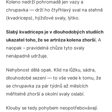
Koleno nedrží pohromadě jen vazy a
chrupavka — drží ho čtyřhlavý sval na stehně
(kvadriceps), hýžďové svaly, lýtko.
Slabý kvadriceps je v dlouhodobých studiích
ukazatel toho, že se artróza kolena zhorší.
A
naopak – pravidelná chůze tyto svaly
nenápadně udržuje.
Nehybnost dělá opak. Klid na lůžku, sádra,
dlouhodobé sezení — to vše vede k tomu, že
se chrupavka za pár týdnů až měsících
měřitelně zhorší a okolní svaly oslabí.
Klouby se tedy pohybem neopotřebovávají.