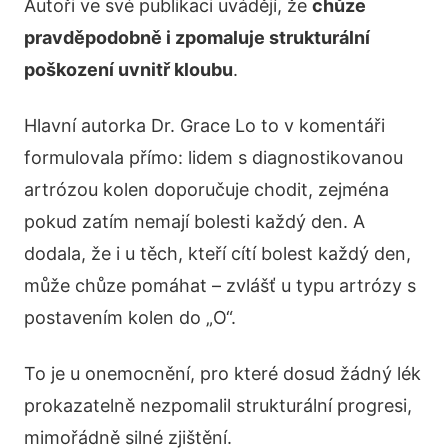
Autoři ve své publikaci uvádějí, že
chůze
pravděpodobně i zpomaluje strukturální
poškození uvnitř kloubu
.
Hlavní autorka Dr. Grace Lo to v komentáři
formulovala přímo: lidem s diagnostikovanou
artrózou kolen doporučuje chodit, zejména
pokud zatím nemají bolesti každý den. A
dodala, že i u těch, kteří cítí bolest každý den,
může chůze pomáhat – zvlášť u typu artrózy s
postavením kolen do „O“.
To je u onemocnění, pro které dosud žádný lék
prokazatelně nezpomalil strukturální progresi,
mimořádně silné zjištění.