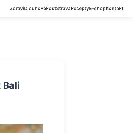
Zdraví
Dlouhověkost
Strava
Recepty
E-shop
Kontakt
 Bali