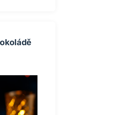
čokoládě