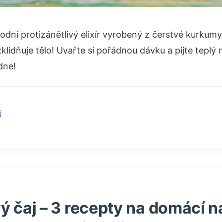
odní protizánětlivý elixír vyrobený z čerstvé kurkum
 zklidňuje tělo! Uvařte si pořádnou dávku a pijte tepl
dne!
j
ý čaj – 3 recepty na domácí 