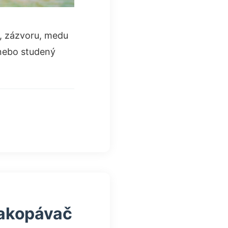
y, zázvoru, medu
ý nebo studený
nakopávač