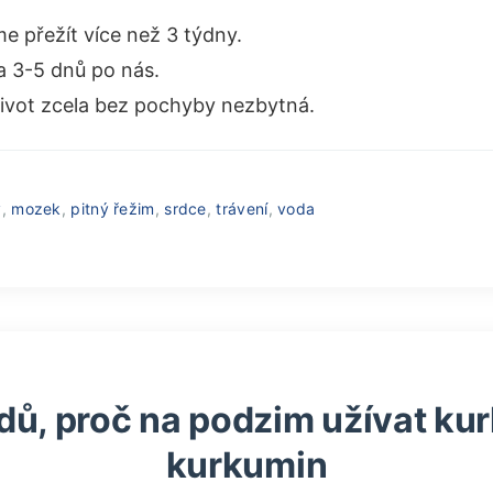
e přežít více než 3 týdny.
a 3-5 dnů po nás.
život zcela bez pochyby nezbytná.
y
,
mozek
,
pitný řežim
,
srdce
,
trávení
,
voda
dů, proč na podzim užívat ku
kurkumin