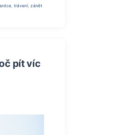
srdce
,
trávení
,
zánět
č pít víc