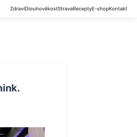
Zdraví
Dlouhověkost
Strava
Recepty
E-shop
Kontakt
nink.