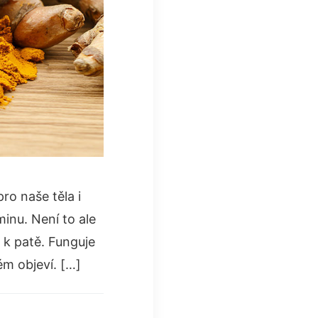
o naše těla i
minu. Není to ale
 k patě. Funguje
ém objeví. […]