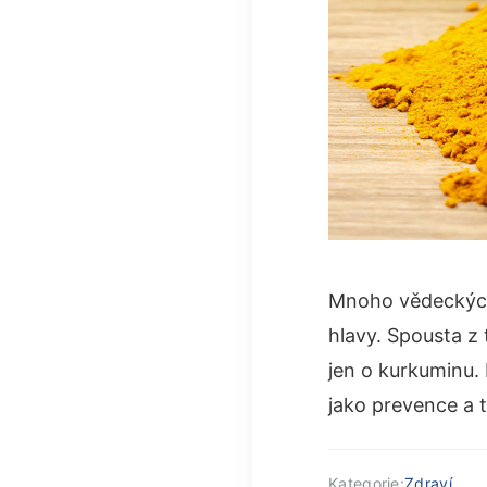
Mnoho vědeckých 
hlavy. Spousta z 
jen o kurkuminu.
jako prevence a t
Kategorie:
Zdraví