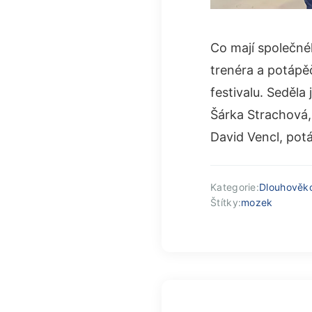
Co mají společné
trenéra a potápěč
festivalu. Seděl
Šárka Strachová, 
David Vencl, potá
Kategorie:
Dlouhověk
Štítky:
mozek