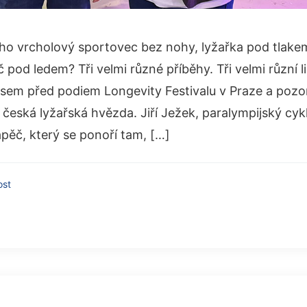
ho vrcholový sportovec bez nohy, lyžařka pod tlak
 pod ledem? Tři velmi různé příběhy. Tři velmi různí 
a jsem před podiem Longevity Festivalu v Praze a pozo
česká lyžařská hvězda. Jiří Ježek, paralympijský cyk
pěč, který se ponoří tam, […]
ost