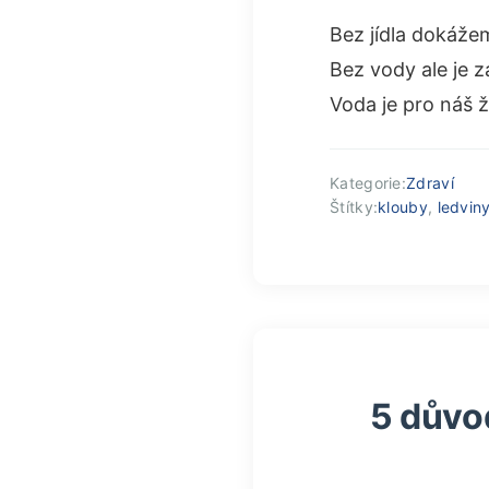
Bez jídla dokážem
Bez vody ale je z
Voda je pro náš 
Kategorie:
Zdraví
Štítky:
klouby
,
ledvin
5 důvo