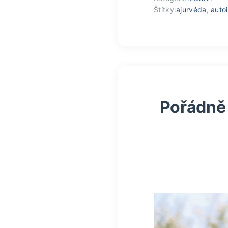
Štítky:
ajurvéda
,
auto
Pořádně 