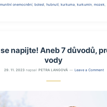
imunitní onemocnění
,
bolest
,
hubnutí
,
kurkuma
,
kurkumin
,
mozek
,
se napijte! Aneb 7 důvodů, pro
vody
29. 11. 2023
napsal
PETRA LANGOVÁ
Leave a Comment