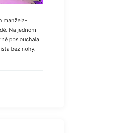
em manžela-
lidé. Na jednom
rně poslouchala.
lista bez nohy.