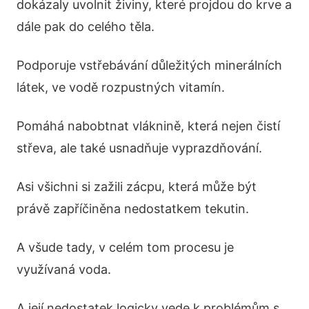
dokázaly uvolnit živiny, které projdou do krve a
dále pak do celého těla.
Podporuje vstřebávání důležitých minerálních
látek, ve vodě rozpustných vitamín.
Pomáhá nabobtnat vláknině, která nejen čistí
střeva, ale také usnadňuje vyprazdňování.
Asi všichni si zažili zácpu, která může být
právě zapříčiněna nedostatkem tekutin.
A všude tady, v celém tom procesu je
využívaná voda.
A její nedostatek logicky vede k problémům s