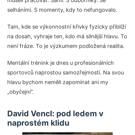
museli pracovat. Sami. S odborníky. Se
selháními. S momenty, kdy to nefungovalo.
Tam, kde se výkonnostní křivky fyzicky přiblíží
na dosah, vyhraje ten, kdo má silnější hlavu. To
není fráze. To je výzkumem podložená realita.
Mentální trénink je dnes u profesionálních
sportovců naprostou samozřejmostí. Na svou
hlavu bychom neměli zapomínat ani my
„obyčejní“.
David Vencl: pod ledem v
naprostém klidu