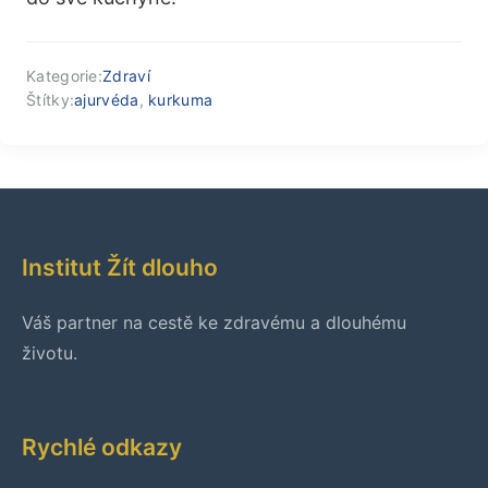
Kategorie:
Zdraví
Štítky:
ajurvéda
,
kurkuma
Institut Žít dlouho
Váš partner na cestě ke zdravému a dlouhému
životu.
Rychlé odkazy