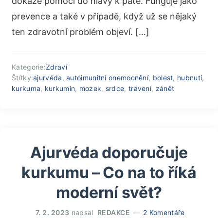
dokáže pomoci do hlavy k patě. Funguje jako
prevence a také v případě, když už se nějaký
ten zdravotní problém objeví. […]
Kategorie:
Zdraví
Štítky:
ajurvéda
,
autoimunitní onemocnění
,
bolest
,
hubnutí
,
kurkuma
,
kurkumin
,
mozek
,
srdce
,
trávení
,
zánět
Ajurvéda doporučuje
kurkumu – Co na to říká
moderní svět?
7. 2. 2023
napsal
REDAKCE
2 Komentáře