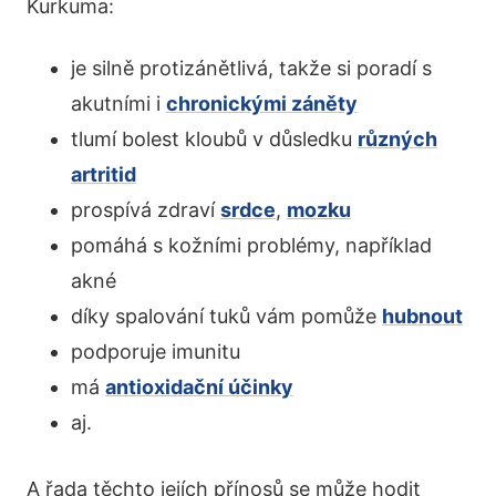
Kurkuma:
je silně protizánětlivá, takže si poradí s
akutními i
chronickými záněty
tlumí bolest kloubů v důsledku
různých
artritid
prospívá zdraví
srdce
,
mozku
pomáhá s kožními problémy, například
akné
díky spalování tuků vám pomůže
hubnout
podporuje imunitu
má
antioxidační účinky
aj.
A řada těchto jejích přínosů se může hodit