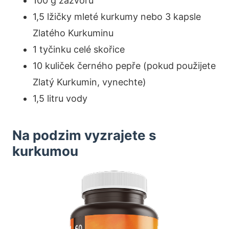
100 g zázvoru
1,5 lžičky mleté kurkumy nebo 3 kapsle
Zlatého Kurkuminu
1 tyčinku celé skořice
10 kuliček černého pepře (pokud použijete
Zlatý Kurkumin, vynechte)
1,5 litru vody
Na podzim vyzrajete s
kurkumou