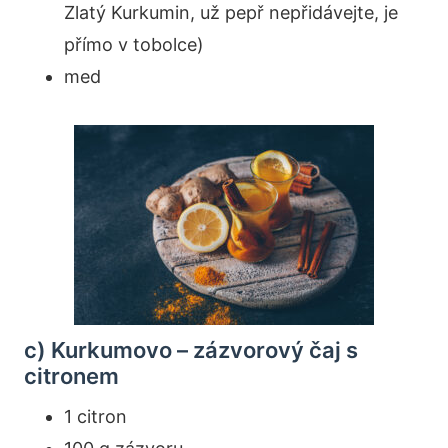
Zlatý Kurkumin, už pepř nepřidávejte, je
přímo v tobolce)
med
c) Kurkumovo – zázvorový čaj s
citronem
1 citron