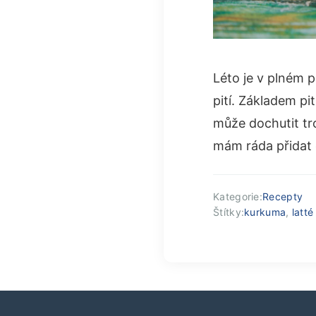
Léto je v plném 
pití. Základem pit
může dochutit t
mám ráda přidat 
Kategorie:
Recepty
Štítky:
kurkuma
,
latt