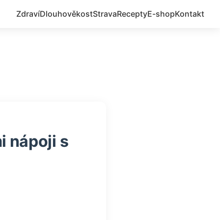
Zdraví
Dlouhověkost
Strava
Recepty
E-shop
Kontakt
 nápoji s