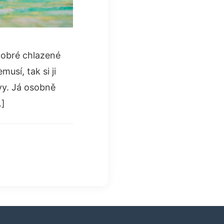
dobré chlazené
usí, tak si ji
vy. Já osobně
…]