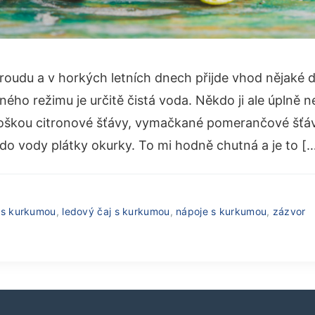
proudu a v horkých letních dnech přijde vhod nějaké 
ného režimu je určitě čistá voda. Někdo ji ale úplně nem
roškou citronové šťávy, vymačkané pomerančové šťá
do vody plátky okurky. To mi hodně chutná a je to [
é s kurkumou
,
ledový čaj s kurkumou
,
nápoje s kurkumou
,
zázvor