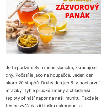
Je tu podzim. Svítí méně sluníčka, zkracují se
dny. Počasí je jako na houpačce. Jeden den
skoro 20 stupňů. Druhý den jen 8. V noci první
mrazíky. Tyhle prudké změny a chladnější
teploty přináší nápor na naši imunitu. Takže je
ten nejvyšší čas ji trošku nakopnout a