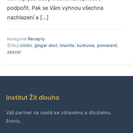
podpořit. Pak se Vám vyhnou všechna
nachlazení a […]
Kategorie:
Recepty
Štítky:
citrón
,
ginger shot
,
imunita
,
kurkuma
,
pomeranč
,
zázvor
Institut Žít dlouho
Váš partner na cestě ke zdravému a dlouhému
životu.