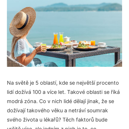
Na světě je 5 oblastí, kde se největší procento
lidí dožívá 100 a více let. Takové oblasti se říká
modrá zóna. Co v nich lidé dělají jinak, že se
dožívají takového věku a netráví soumrak
svého života u lékařů? Těch faktorů bude
určitě více, ale jedním z nich je to, co