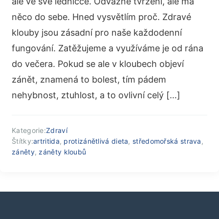
ale ve své ledničce. Odvážné tvrzení, ale má
něco do sebe. Hned vysvětlím proč. Zdravé
klouby jsou zásadní pro naše každodenní
fungování. Zatěžujeme a využíváme je od rána
do večera. Pokud se ale v kloubech objeví
zánět, znamená to bolest, tím pádem
nehybnost, ztuhlost, a to ovlivní celý […]
Kategorie:
Zdraví
Štítky:
artritida
,
protizánětlivá dieta
,
středomořská strava
,
záněty
,
záněty kloubů