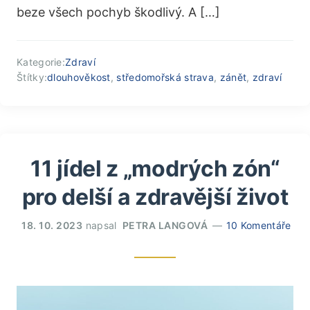
beze všech pochyb škodlivý. A […]
Kategorie:
Zdraví
Štítky:
dlouhověkost
,
středomořská strava
,
zánět
,
zdraví
11 jídel z „modrých zón“
pro delší a zdravější život
18. 10. 2023
napsal
PETRA LANGOVÁ
10 Komentáře