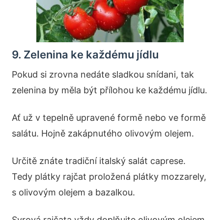
9. Zelenina ke každému jídlu
Pokud si zrovna nedáte sladkou snídani, tak
zelenina by měla být přílohou ke každému jídlu.
Ať už v tepelně upravené formě nebo ve formě
salátu. Hojně zakápnutého olivovým olejem.
Určitě znáte tradiční italský salát caprese.
Tedy plátky rajčat proložená plátky mozzarely,
s olivovým olejem a bazalkou.
Syrová rajčata vždy doplňujte olivovým olejem,