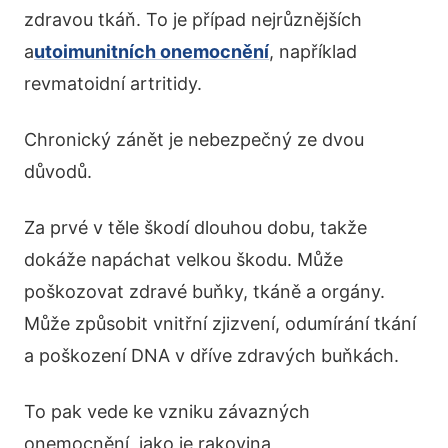
zdravou tkáň. To je případ nejrůznějších
a
utoimunitních onemocnění
, například
revmatoidní artritidy.
Chronický zánět je nebezpečný ze dvou
důvodů.
Za prvé v těle škodí dlouhou dobu, takže
dokáže napáchat velkou škodu. Může
poškozovat zdravé buňky, tkáně a orgány.
Může způsobit vnitřní zjizvení, odumírání tkání
a poškození DNA v dříve zdravých buňkách.
To pak vede ke vzniku závazných
onemocnění, jako je rakovina,