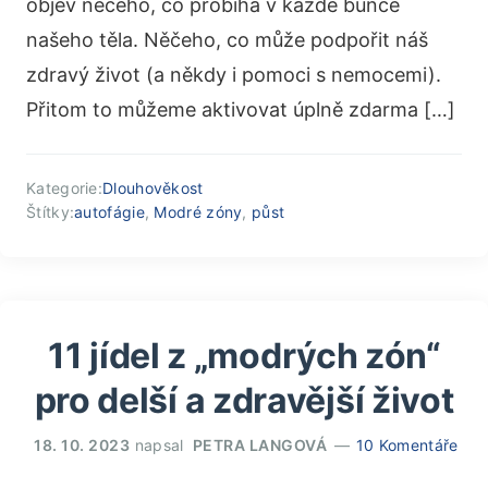
objev něčeho, co probíhá v každé buňce
našeho těla. Něčeho, co může podpořit náš
zdravý život (a někdy i pomoci s nemocemi).
Přitom to můžeme aktivovat úplně zdarma […]
Kategorie:
Dlouhověkost
Štítky:
autofágie
,
Modré zóny
,
půst
11 jídel z „modrých zón“
pro delší a zdravější život
18. 10. 2023
napsal
PETRA LANGOVÁ
10 Komentáře