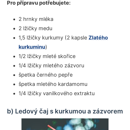
Pro přípravu potřebujete:
2 hrnky mléka
2 lžičky medu
1,5 lžičky kurkumy (2 kapsle
Zlatého
kurkuminu
)
1/2 lžičky mleté skořice
1/4 lžičky mletého zázvoru
špetka černého pepře
špetka mletého kardamomu
1/4 lžičky vanilkového extraktu
b) Ledový čaj s kurkumou a zázvorem