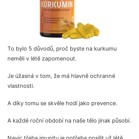
To bylo 5 důvodů, proč byste na kurkumu
neměli v létě zapomenout.
Je úžasná v tom, že má hlavně ochranné
vlastnosti.
A díky tomu se skvěle hodí jako prevence.
A každé roční období na naše tělo jinak působí.
Navíc třeba imunitu je potřeba posílit už létě,