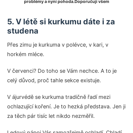
problémy a nyní pohoda.Doporučuji všem
5. V létě si kurkumu dáte i za
studena
Přes zimu je kurkuma v polévce, v kari, v
horkém mléce.
V červenci? Do toho se Vám nechce. A to je
celý důvod, proč tahle sekce existuje.
V ájurvédě se kurkuma tradičně řadí mezi
ochlazující koření. Je to hezká představa. Jen ji
za těch pár tisíc let nikdo nezměřil.
Ledový nápoj Vás samozřejmě ochladí. Chladí