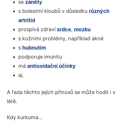
se
záněty
s bolestmi kloubů v důsledku
různých
artritid
prospívá zdraví
srdce
,
mozku
s kožními problémy, například akné
s
hubnutím
podporuje imunitu
má
antioxidační účinky
aj.
A řada těchto jejích přínosů se může hodit i v
létě.
Kdy kurkuma…