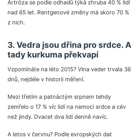
Artróza se podle odhadů týká zhruba 40 % lidí
nad 65 let. Rentgenové změny má skoro 70 %
z nich.
3. Vedra jsou dřina pro srdce. A
tady kurkuma překvapí
Vzpomínáte na léto 2015? Vlna veder trvala 36
dnů, nejdéle v historii měření.
Mezi třetím a patnáctým srpnem tehdy
zemřelo o 17 % víc lidí na nemoci srdce a cév
než jindy. Dvacet dva lidí denně navíc.
A letos v červnu? Podle evropských dat