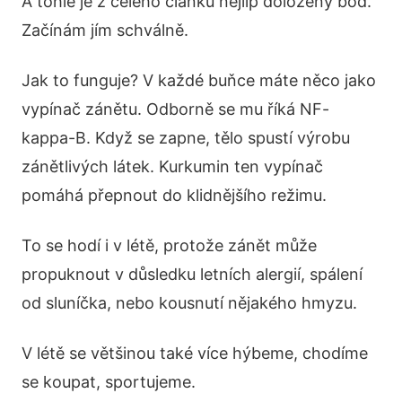
A tohle je z celého článku nejlíp doložený bod.
Začínám jím schválně.
Jak to funguje? V každé buňce máte něco jako
vypínač zánětu. Odborně se mu říká NF-
kappa-B. Když se zapne, tělo spustí výrobu
zánětlivých látek. Kurkumin ten vypínač
pomáhá přepnout do klidnějšího režimu.
To se hodí i v létě, protože zánět může
propuknout v důsledku letních alergií, spálení
od sluníčka, nebo kousnutí nějakého hmyzu.
V létě se většinou také více hýbeme, chodíme
se koupat, sportujeme.