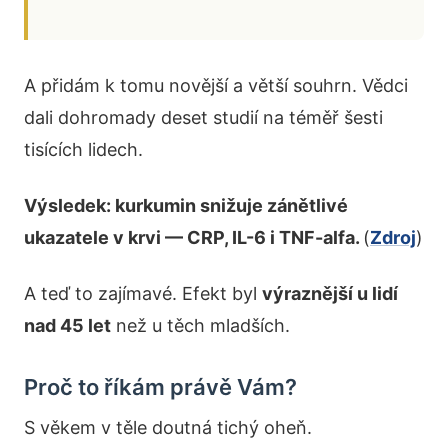
A přidám k tomu novější a větší souhrn. Vědci
dali dohromady deset studií na téměř šesti
tisících lidech.
Výsledek: kurkumin snižuje zánětlivé
ukazatele v krvi — CRP, IL-6 i TNF-alfa.
(
Zdroj
)
A teď to zajímavé. Efekt byl
výraznější u lidí
nad 45 let
než u těch mladších.
Proč to říkám právě Vám?
S věkem v těle doutná tichý oheň.