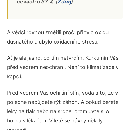
cévách o 37 %.
(
Zdroj
)
A vědci rovnou změřili proč: přibylo oxidu
dusnatého a ubylo oxidačního stresu.
Ať je ale jasno, co tím netvrdím. Kurkumin Vás
před vedrem neochrání. Není to klimatizace v
kapsli.
Před vedrem Vás ochrání stín, voda a to, že v
poledne nepůjdete rýt záhon. A pokud berete
léky na tlak nebo na srdce, promluvte si o
horku s lékařem. V létě se dávky někdy
upravují.