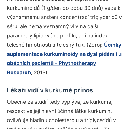
kurkuminoidů (1 g/den po dobu 30 dnů) vede k
významnému snížení koncentrací triglyceridů v
séru, ale nemá významný vliv na další
parametry lipidového profilu, ani na index
tělesné hmotnosti a tělesný tuk. (Zdroj:
Účinky
suplementace kurkuminoidy na dyslipidémii u
obézních pacientů – Phythotherapy
Research
, 2013)
Lékaři vidí v kurkumě přínos
Obecně ze studií tedy vyplývá, že kurkuma,
respektive její hlavní účinná látka kurkumin,
ovlivňuje hladinu cholesterolu a triglyceridů v