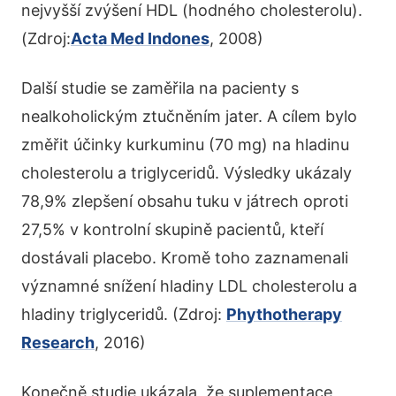
nejvyšší zvýšení HDL (hodného cholesterolu).
(Zdroj:
Acta Med Indones
, 2008)
Další studie se zaměřila na pacienty s
nealkoholickým ztučněním jater. A cílem bylo
změřit účinky kurkuminu (70 mg) na hladinu
cholesterolu a triglyceridů. Výsledky ukázaly
78,9% zlepšení obsahu tuku v játrech oproti
27,5% v kontrolní skupině pacientů, kteří
dostávali placebo. Kromě toho zaznamenali
významné snížení hladiny LDL cholesterolu a
hladiny triglyceridů. (Zdroj:
Phythotherapy
Research
, 2016)
Konečně studie ukázala, že suplementace