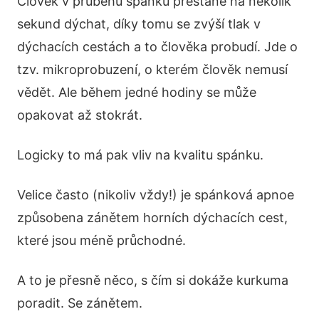
Člověk v průběhu spánku přestane na několik
sekund dýchat, díky tomu se zvýší tlak v
dýchacích cestách a to člověka probudí. Jde o
tzv. mikroprobuzení, o kterém člověk nemusí
vědět. Ale během jedné hodiny se může
opakovat až stokrát.
Logicky to má pak vliv na kvalitu spánku.
Velice často (nikoliv vždy!) je spánková apnoe
způsobena zánětem horních dýchacích cest,
které jsou méně průchodné.
A to je přesně něco, s čím si dokáže kurkuma
poradit. Se zánětem.