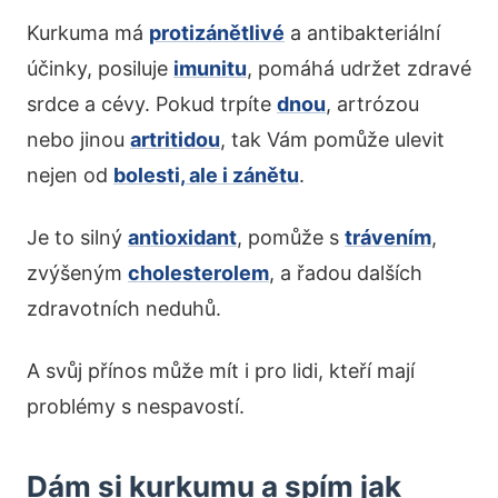
Kurkuma má
protizánětlivé
a antibakteriální
účinky, posiluje
imunitu
, pomáhá udržet zdravé
srdce a cévy. Pokud trpíte
dnou
, artrózou
nebo jinou
artritidou
, tak Vám pomůže ulevit
nejen od
bolesti, ale i zánětu
.
Je to silný
antioxidant
, pomůže s
trávením
,
zvýšeným
cholesterolem
, a řadou dalších
zdravotních neduhů.
A svůj přínos může mít i pro lidi, kteří mají
problémy s nespavostí.
Dám si kurkumu a spím jak