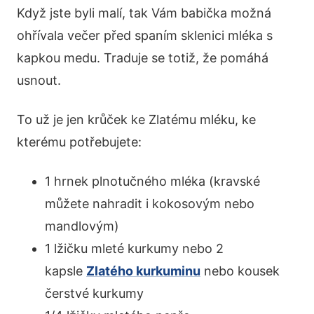
Když jste byli malí, tak Vám babička možná
ohřívala večer před spaním sklenici mléka s
kapkou medu. Traduje se totiž, že pomáhá
usnout.
To už je jen krůček ke Zlatému mléku, ke
kterému potřebujete:
1 hrnek plnotučného mléka (kravské
můžete nahradit i kokosovým nebo
mandlovým)
1 lžičku mleté kurkumy nebo 2
kapsle
Zlatého kurkuminu
nebo kousek
čerstvé kurkumy