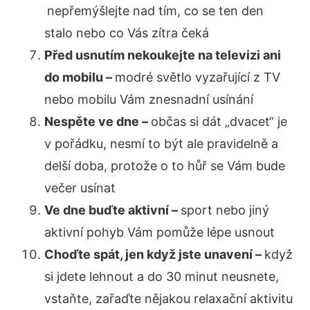
nepřemýšlejte nad tím, co se ten den
stalo nebo co Vás zítra čeká
Před usnutím nekoukejte na televizi ani
do mobilu –
modré světlo vyzařující z TV
nebo mobilu Vám znesnadní usínání
Nespěte ve dne –
občas si dát „dvacet“ je
v pořádku, nesmí to být ale pravidelně a
delší doba, protože o to hůř se Vám bude
večer usínat
Ve dne buďte aktivní –
sport nebo jiný
aktivní pohyb Vám pomůže lépe usnout
Choďte spát, jen když jste unavení –
když
si jdete lehnout a do 30 minut neusnete,
vstaňte, zařaďte nějakou relaxační aktivitu