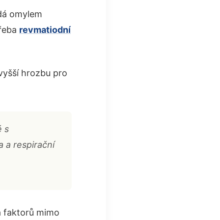
adá omylem
třeba
revmatiodní
vyšší hrozbu pro
é s
 a respirační
a faktorů mimo