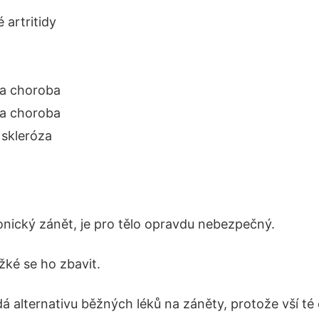
é artritidy
a choroba
a choroba
 skleróza
nický zánět, je pro tělo opravdu nebezpečný.
ěžké se ho zbavit.
ledá alternativu běžných léků na záněty, protože vší t