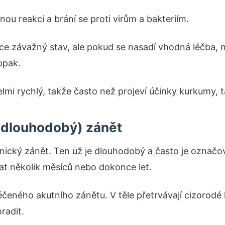
nou reakci a brání se proti virům a bakteriím.
ice závažný stav, ale pokud se nasadí vhodná léčba, n
opak.
elmi rychlý, takže často než projeví účinky kurkumy, t
(dlouhodobý) zánět
onický zánět. Ten už je dlouhodobý a často je označo
vat několik měsíců nebo dokonce let.
čeného akutního zánětu. V těle přetrvávají cizorodé lá
radit.