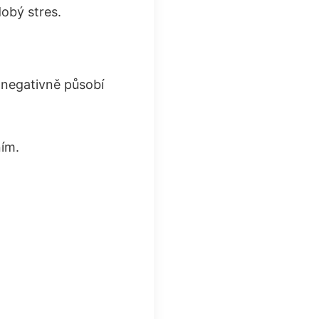
dobý stres.
 negativně působí
ím.