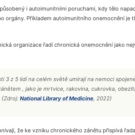
působený i autoimunitními poruchami, kdy tělo nap
o orgány. Příkladem autoimunitního onemocnění je 
ická organizace řadí chronická onemocnění jako nej
i 3 z 5 lidí na celém světě umírají na nemoci spojen
nětem , jako je mrtvice, rakovina, cukrovka, obezita
 (Zdroj:
National Library of Medicine
, 2022)
nívají, že ke vzniku chronického zánětu přispívá řad