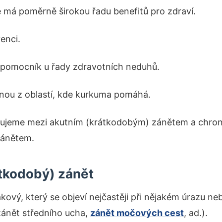
e má poměrně širokou řadu benefitů pro zdraví.
enci.
ko pomocník u řady zdravotních neduhů.
dnou z oblastí, kde kurkuma pomáhá.
išujeme mezi akutním (krátkodobým) zánětem a chro
zánětem.
átkodobý) zánět
akový, který se objeví nejčastěji při nějakém úrazu n
zánět středního ucha,
zánět močových cest
, ad.).