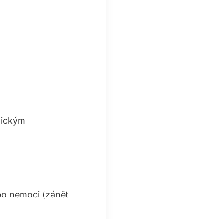
nickým
ebo nemoci (zánět