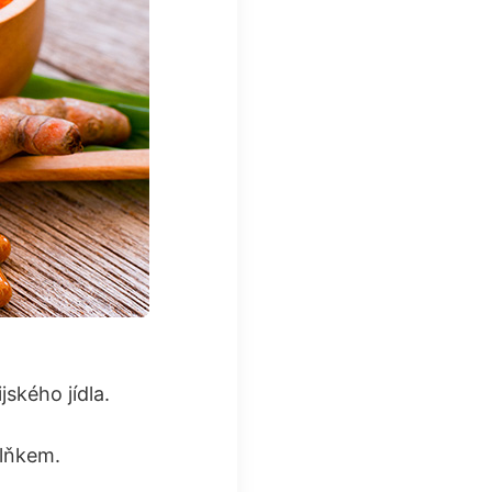
jského jídla.
plňkem.