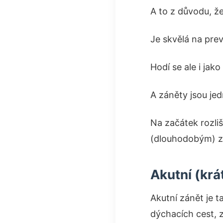
A to z důvodu, ž
Je skvělá na prev
Hodí se ale i ja
A záněty jsou je
Na začátek rozl
(dlouhodobým) 
Akutní (kr
Akutní zánět je t
dýchacích cest, 