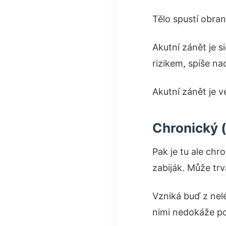
Tělo spustí obran
Akutní zánět je s
rizikem, spíše na
Akutní zánět je v
Chronický 
Pak je tu ale chr
zabiják. Může tr
Vzniká buď z nelé
nimi nedokáže po