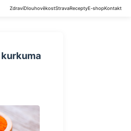
Zdraví
Dlouhověkost
Strava
Recepty
E-shop
Kontakt
i kurkuma