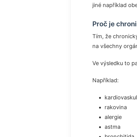
jiné například ob
Proč je chro
Tím, že chronick
na všechny orgá
Ve výsledku to 
Například:
kardiovasku
rakovina
alergie
astma
bronchitida