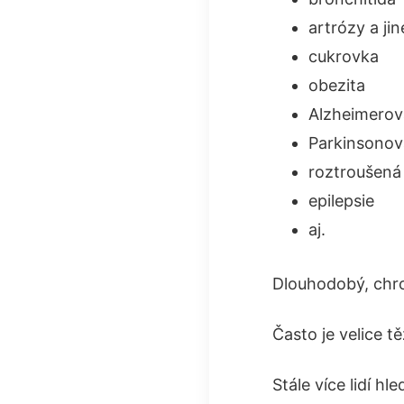
artrózy a jin
cukrovka
obezita
Alzheimerov
Parkinsonov
roztroušená
epilepsie
aj.
Dlouhodobý, chro
Často je velice t
Stále více lidí h