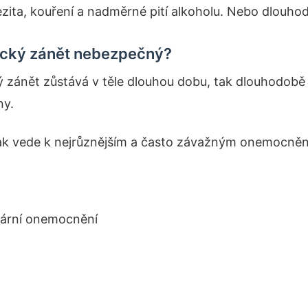
ezita, kouření a nadměrné pití alkoholu. Nebo dlouho
nický zánět nebezpečný?
ý zánět zůstává v těle dlouhou dobu, tak dlouhodobě
ny.
pak vede k nejrůznějším a často závažným onemocněn
lární onemocnění