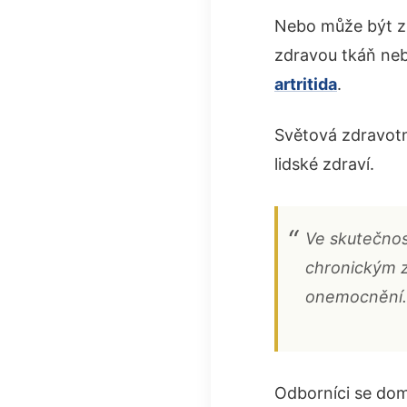
Nebo může být z
zdravou tkáň neb
artritida
.
Světová zdravotn
lidské zdraví.
Ve skutečnost
chronickým zá
onemocnění.
Odborníci se dom