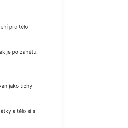
ení pro tělo
ak je po zánětu.
ván jako tichý
tky a tělo si s