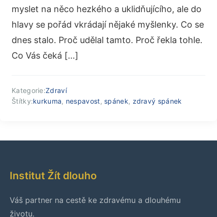
myslet na něco hezkého a uklidňujícího, ale do
hlavy se pořád vkrádají nějaké myšlenky. Co se
dnes stalo. Proč udělal tamto. Proč řekla tohle.
Co Vás čeká […]
Kategorie:
Zdraví
Štítky:
kurkuma
,
nespavost
,
spánek
,
zdravý spánek
Institut Žít dlouho
Váš partner na cestě ke zdravému a dlouhému
životu.