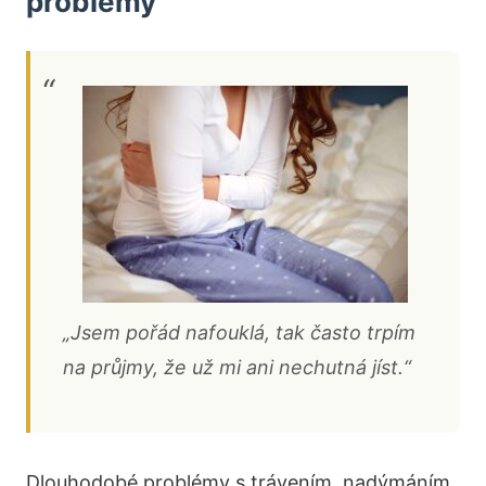
problémy
„Jsem pořád nafouklá, tak často trpím
na průjmy, že už mi ani nechutná jíst.“
Dlouhodobé problémy s trávením, nadýmáním,