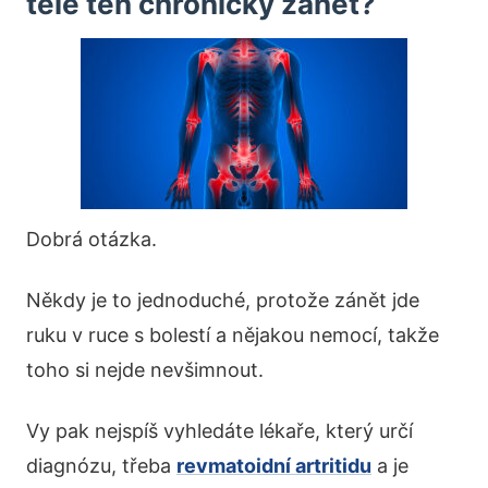
těle ten chronický zánět?
Dobrá otázka.
Někdy je to jednoduché, protože zánět jde
ruku v ruce s bolestí a nějakou nemocí, takže
toho si nejde nevšimnout.
Vy pak nejspíš vyhledáte lékaře, který určí
diagnózu, třeba
revmatoidní artritidu
a je