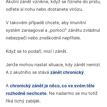
Akutní zánět vznikne, když se říznete do prstu,
odřete si nohu nebo dostanete virózu.
V takovém případě chcete, aby imunitní
systém zareagoval a „pomocí“ zánětu zvládnul
nebezpečí nebo zneškodnil nepřítele.
Když se to podaří, mizí i zánět.
Jenže mohou nastat situace, kdy zánět nemizí.
A z akutního se stává
zánět chronický
.
A
chronický zánět je něco, co ve svém těle
rozhodně nechcete
. Ne nadarmo se mu totiž
říká tichý zabiják.