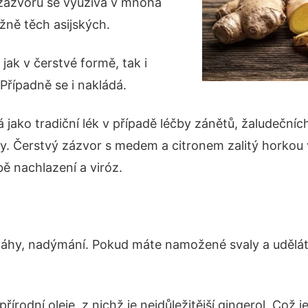
 zázvoru se využívá v mnoha
žně těch asijských.
jak v čerstvé formě, tak i
Případně se i nakládá.
á jako tradiční lék v případě léčby zánětů, žaludeční
avy. Čerstvý zázvor s medem a citronem zalitý horkou
ě nachlazení a viróz.
 žáhy, nadýmání. Pokud máte namožené svaly a uděláte
řírodní oleje, z nichž je nejdůležitější gingerol. Což 