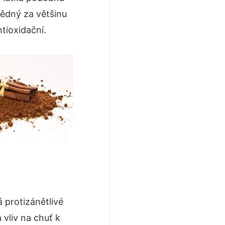
vědný za většinu
ntioxidační.
 protizánětlivé
vliv na chuť k