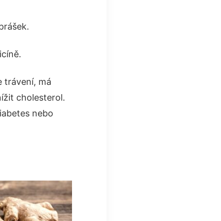
prášek.
cíně.
e trávení, má
žit cholesterol.
diabetes nebo