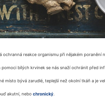
ná ochranná reakce organismu při nějakém poranění 
a pomoci bílých krvinek se nás snaží ochránit před inf
 místo bývá zarudlé, teplejší než okolní tkáň a je vel
buď akutní, nebo
chronický
.