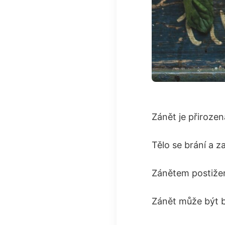
Zánět je přiroze
Tělo se brání a z
Zánětem postižené
Zánět může být 