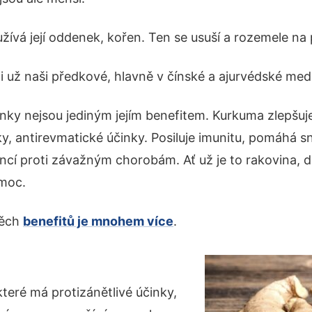
žívá její oddenek, kořen. Ten se usuší a rozemele na 
i už naši předkové, hlavně v čínské a ajurvédské medi
inky nejsou jediným jejím benefitem. Kurkuma zlepšuj
ky, antirevmatické účinky. Posiluje imunitu, pomáhá sní
ncí proti závažným chorobám. Ať už je to rakovina, 
moc.
těch
benefitů je mnohem více
.
teré má protizánětlivé účinky,