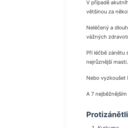
V případě akutníh
většinou za někol
Neléčený a dlouh
vážných zdravotn
Při léčbě zánětu
nejrůznější masti.
Nebo vyzkoušet 
A 7 nejběžnějším
Protizánětl
Kurkuma