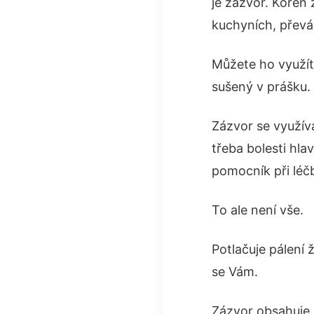
je zázvor. Kořen
kuchyních, převá
Můžete ho využít 
sušený v prášku. 
Zázvor se využív
třeba bolesti hl
pomocník při léčb
To ale není vše.
Potlačuje pálení
se Vám.
Zázvor obsahuje p