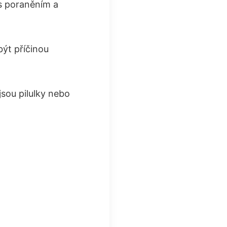
 s poraněním a
ýt příčinou
sou pilulky nebo