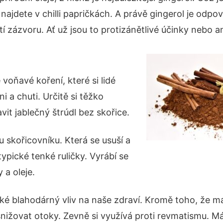
 najdete v chilli papričkách. A právě gingerol je odpo
tí zázvoru. Ať už jsou to protizánětlivé účinky nebo a
 voňavé koření, které si lidé
vůni a chuti. Určitě si těžko
it jablečný štrúdl bez skořice.
 skořicovníku. Která se usuší a
typické tenké ruličky. Vyrábí se
y a oleje.
ké blahodárný vliv na naše zdraví. Kromě toho, že má
nižovat otoky. Zevně si využívá proti revmatismu. Má 