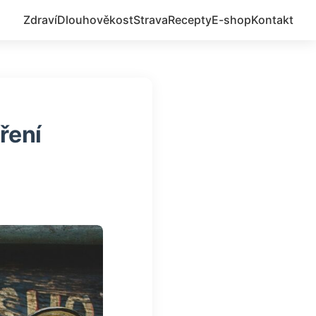
Zdraví
Dlouhověkost
Strava
Recepty
E-shop
Kontakt
ření