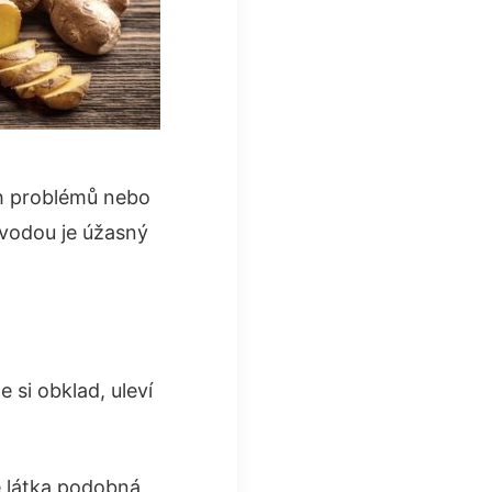
ch problémů nebo
 vodou je úžasný
 si obklad, uleví
je látka podobná