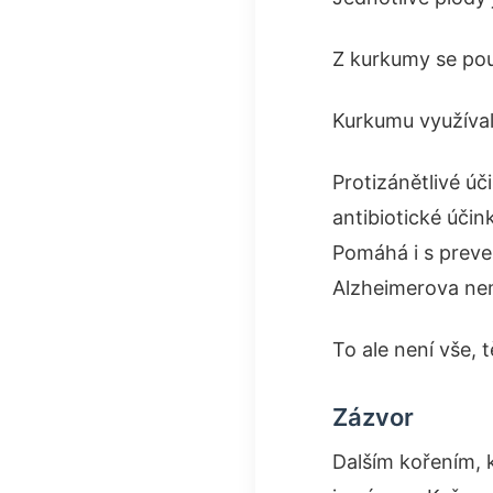
Z kurkumy se pou
Kurkumu využíval
Protizánětlivé úč
antibiotické účin
Pomáhá i s preve
Alzheimerova ne
To ale není vše, 
Zázvor
Dalším kořením, k