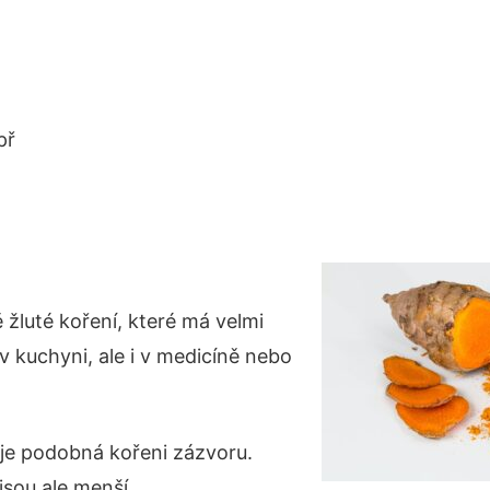
př
 žluté koření, které má velmi
 v kuchyni, ale i v medicíně nebo
je podobná kořeni zázvoru.
jsou ale menší.