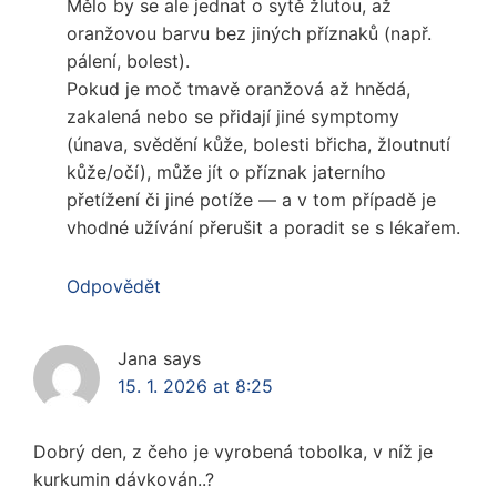
Mělo by se ale jednat o sytě žlutou, až
oranžovou barvu bez jiných příznaků (např.
pálení, bolest).
Pokud je moč tmavě oranžová až hnědá,
zakalená nebo se přidají jiné symptomy
(únava, svědění kůže, bolesti břicha, žloutnutí
kůže/očí), může jít o příznak jaterního
přetížení či jiné potíže — a v tom případě je
vhodné užívání přerušit a poradit se s lékařem.
Odpovědět
Jana
says
15. 1. 2026 at 8:25
Dobrý den, z čeho je vyrobená tobolka, v níž je
kurkumin dávkován..?