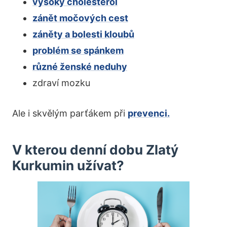
vysoký cholesterol
zánět močových cest
záněty a bolesti kloubů
problém se spánkem
různé ženské neduhy
zdraví mozku
Ale i skvělým parťákem při
prevenci.
V kterou denní dobu Zlatý
Kurkumin užívat?