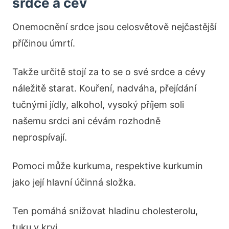
srdce a cév
Onemocnění srdce jsou celosvětově nejčastější
příčinou úmrtí.
Takže určitě stojí za to se o své srdce a cévy
náležitě starat. Kouření, nadváha, přejídání
tučnými jídly, alkohol, vysoký příjem soli
našemu srdci ani cévám rozhodně
neprospívají.
Pomoci může kurkuma, respektive kurkumin
jako její hlavní účinná složka.
Ten pomáhá snižovat hladinu cholesterolu,
tuku v krvi.