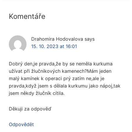
Reader
Komentáře
Interactions
Drahomira Hodovalova
says
15. 10. 2023 at 16:01
Dobrý den,je pravda,že by se neměla kurkuma
užívat při žlučníkových kamenech?Mám jeden
malý kamínek k operaci prý zatím ne,ale je
pravda,když jsem s dělala kurkumu jako nápoj,tak
jsem někdy žlučník cítila.
Děkuji za odpověď
Odpovědět