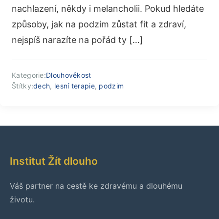
nachlazení, někdy i melancholii. Pokud hledáte
způsoby, jak na podzim zůstat fit a zdraví,
nejspíš narazíte na pořád ty […]
Kategorie:
Dlouhověkost
Štítky:
dech
,
lesní terapie
,
podzim
Institut Žít dlouho
Váš partner na cestě ke zdravému a dlouhému
životu.