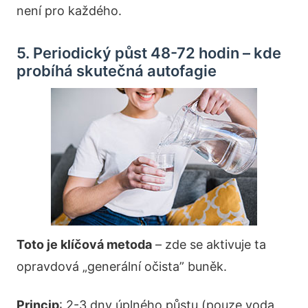
není pro každého.
5. Periodický půst 48-72 hodin – kde
probíhá skutečná autofagie
Toto je klíčová metoda
– zde se aktivuje ta
opravdová „generální očista” buněk.
Princip
: 2-3 dny úplného půstu (pouze voda,