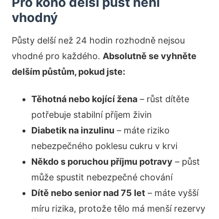
Pro koho delší půst není
vhodný
Půsty delší než 24 hodin rozhodně nejsou
vhodné pro každého.
Absolutně se vyhněte
delším půstům, pokud jste:
Těhotná nebo kojící žena
– růst dítěte
potřebuje stabilní příjem živin
Diabetik na inzulinu
– máte riziko
nebezpečného poklesu cukru v krvi
Někdo s poruchou příjmu potravy
– půst
může spustit nebezpečné chování
Dítě nebo senior nad 75 let
– máte vyšší
míru rizika, protože tělo má menší rezervy