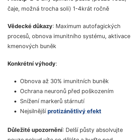
čaje, možná trocha soli) 1-4krát ročně
Vědecké důkazy
: Maximum autofagických
procesů, obnova imunitního systému, aktivace
kmenových buněk
Konkrétní výhody
:
Obnova až 30% imunitních buněk
Ochrana neuronů před poškozením
Snížení markerů stárnutí
Nejsilnější
protizánětlivý efekt
Důležité upozornění
: Delší půsty absolvujte
pouze pokud víte co děláte a buďte pod