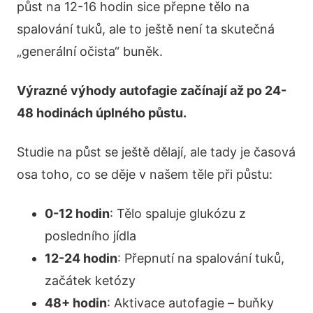
půst na 12-16 hodin sice přepne tělo na
spalování tuků, ale to ještě není ta skutečná
„generální očista“ buněk.
Výrazné výhody autofagie začínají až po 24-
48 hodinách úplného půstu.
Studie na půst se ještě dělají, ale tady je časová
osa toho, co se děje v našem těle při půstu:
0-12 hodin
: Tělo spaluje glukózu z
posledního jídla
12-24 hodin
: Přepnutí na spalování tuků,
začátek ketózy
48+ hodin
: Aktivace autofagie – buňky