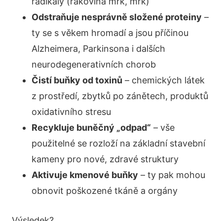
radikály (rakovina mrk, mrk)
Odstraňuje nesprávně složené proteiny
–
ty se s věkem hromadí a jsou příčinou
Alzheimera, Parkinsona i dalších
neurodegenerativních chorob
Čistí buňky od toxinů
– chemických látek
z prostředí, zbytků po zánětech, produktů
oxidativního stresu
Recykluje buněčný „odpad“
– vše
použitelné se rozloží na základní stavební
kameny pro nové, zdravé struktury
Aktivuje kmenové buňky
– ty pak mohou
obnovit poškozené tkáně a orgány
Výsledek?