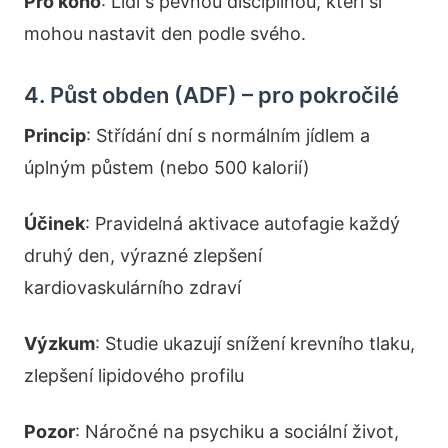
Pro koho
: Lidi s pevnou disciplínou, kteří si
mohou nastavit den podle svého.
4. Půst obden (ADF) – pro pokročilé
Princip
: Střídání dní s normálním jídlem a
úplným půstem (nebo 500 kalorií)
Účinek
: Pravidelná aktivace autofagie každý
druhý den, výrazné zlepšení
kardiovaskulárního zdraví
Výzkum
: Studie ukazují snížení krevního tlaku,
zlepšení lipidového profilu
Pozor
: Náročné na psychiku a sociální život,