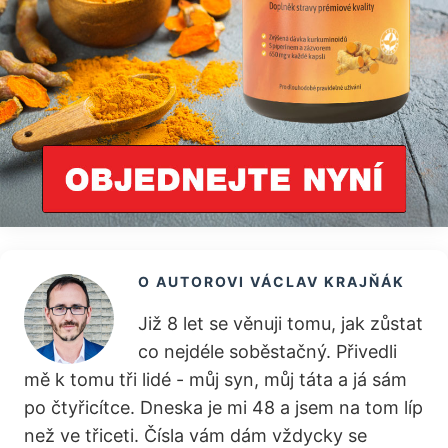
O AUTOROVI
VÁCLAV KRAJŇÁK
Již 8 let se věnuji tomu, jak zůstat
co nejdéle soběstačný. Přivedli
mě k tomu tři lidé - můj syn, můj táta a já sám
po čtyřicítce. Dneska je mi 48 a jsem na tom líp
než ve třiceti. Čísla vám dám vždycky se