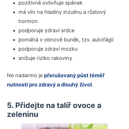
pozitivně ovlivňuje spánek
má vliv na hladiny inzulínu a růstový
hormon
podporuje zdraví srdce
pomáhá v obnově buněk, tzv. autofágii
podporuje zdraví mozku
snižuje riziko rakoviny
Ne nadarmo je
přerušovaný půst téměř
nutností pro zdravý a dlouhý život
.
5. Přidejte na talíř ovoce a
zeleninu