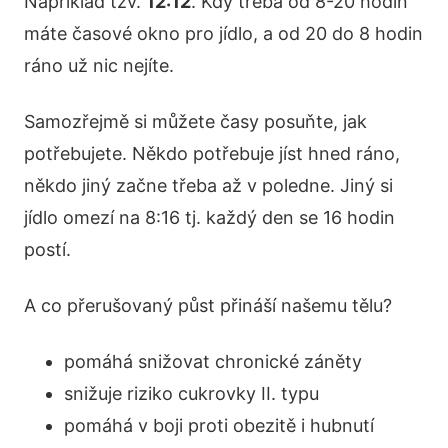
Například tzv.
12:12
. Kdy třeba od 8-20 hodin
máte časové okno pro jídlo, a od 20 do 8 hodin
ráno už nic nejíte.
Samozřejmě si můžete časy posuňte, jak
potřebujete. Někdo potřebuje jíst hned ráno,
někdo jiný začne třeba až v poledne. Jiný si
jídlo omezí na 8:16 tj. každý den se 16 hodin
postí.
A co přerušovaný půst přináší našemu tělu?
pomáhá snižovat chronické záněty
snižuje riziko cukrovky II. typu
pomáhá v boji proti obezitě i hubnutí