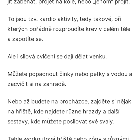
jít zaběhat, projet na kole, nebo „jenom“ projít.
To jsou tzv. kardio aktivity, tedy takové, při
kterých pořádně rozproudíte krev v celém těle
a zapotíte se.
Ale i silová cvičení se dají dělat venku.
Můžete popadnout činky nebo petky s vodou a
zacvičit si na zahradě.
Nebo až budete na procházce, zajděte si nějak
na hřiště, kde najdete různé hrazdy a další
sestavy, kde můžete posilovat své svaly.
Tahle workoutová hřiště nebo zóny s různými