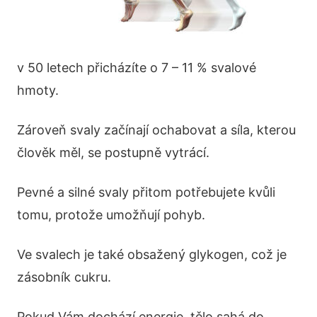
v 50 letech přicházíte o 7 – 11 % svalové
hmoty.
Zároveň svaly začínají ochabovat a síla, kterou
člověk měl, se postupně vytrácí.
Pevné a silné svaly přitom potřebujete kvůli
tomu, protože umožňují pohyb.
Ve svalech je také obsažený glykogen, což je
zásobník cukru.
Pokud Vám dochází energie, tělo sahá do