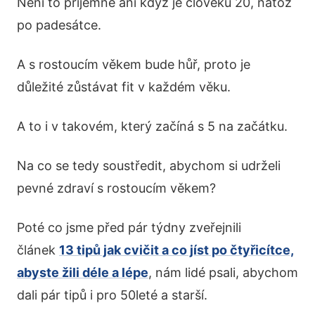
Není to příjemné ani když je člověku 20, natož
po padesátce.
A s rostoucím věkem bude hůř, proto je
důležité zůstávat fit v každém věku.
A to i v takovém, který začíná s 5 na začátku.
Na co se tedy soustředit, abychom si udrželi
pevné zdraví s rostoucím věkem?
Poté co jsme před pár týdny zveřejnili
článek
13 tipů jak cvičit a co jíst po čtyřicítce,
abyste žili déle a lépe
, nám lidé psali, abychom
dali pár tipů i pro 50leté a starší.