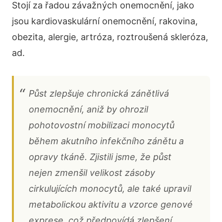
Stojí za řadou závažných onemocnění, jako
jsou kardiovaskulární onemocnění, rakovina,
obezita, alergie, artróza, roztroušená skleróza,
ad.
Půst zlepšuje chronická zánětlivá
onemocnění, aniž by ohrozil
pohotovostní mobilizaci monocytů
během akutního infekčního zánětu a
opravy tkáně. Zjistili jsme, že půst
nejen zmenšil velikost zásoby
cirkulujících monocytů, ale také upravil
metabolickou aktivitu a vzorce genové
exprese, což předpovídá zlepšení