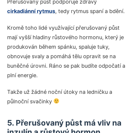
Přerušovaný půst podporuje zdravý
cirkadiánní rytmus
, tedy rytmus spaní a bdění.
Kromě toho lidé využívající přerušovaný půst
mají vyšší hladiny růstového hormonu, který je
produkován během spánku, spaluje tuky,
obnovuje svaly a pomáhá tělu opravit se na
buněčné úrovni. Ráno se pak budíte odpočatí a
plní energie.
Takže už žádné noční útoky na ledničku a
půlnoční svačinky
5. Přerušovaný půst má vliv na
inzulín a růstový hormon