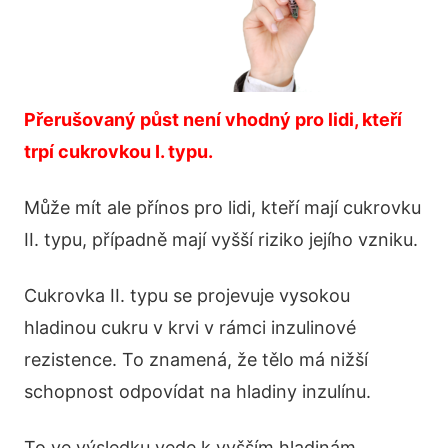
Přerušovaný půst není vhodný pro lidi, kteří
trpí cukrovkou I. typu.
Může mít ale přínos pro lidi, kteří mají cukrovku
II. typu, případně mají vyšší riziko jejího vzniku.
Cukrovka II. typu se projevuje vysokou
hladinou cukru v krvi v rámci inzulinové
rezistence. To znamená, že tělo má nižší
schopnost odpovídat na hladiny inzulínu.
To ve výsledku vede k vyšším hladinám