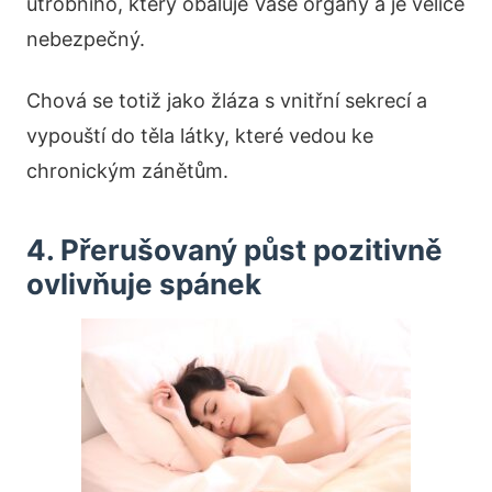
útrobního, který obaluje Vaše orgány a je velice
nebezpečný.
Chová se totiž jako žláza s vnitřní sekrecí a
vypouští do těla látky, které vedou ke
chronickým zánětům.
4. Přerušovaný půst pozitivně
ovlivňuje spánek