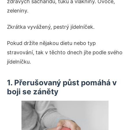
zdravých sacharidů, tuků a vlákniny. Ovoce,
zeleniny.
Zkrátka vyvážený, pestrý jídelníček.
Pokud držíte nějakou dietu nebo typ
stravování, tak v těchto dnech jíte podle svého
jídelníčku.
1. Přerušovaný půst pomáhá v
boji se záněty