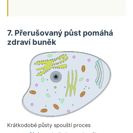
7. Přerušovaný půst pomáhá
zdraví buněk
Krátkodobé půsty spouští proces