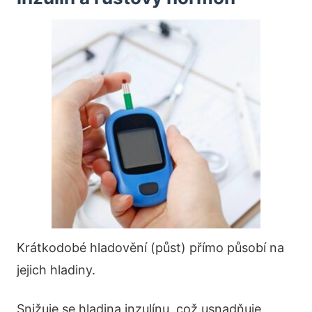
Krátkodobé hladovění (půst) přímo působí na
jejich hladiny.
Snižuje se hladina inzulínu, což usnadňuje