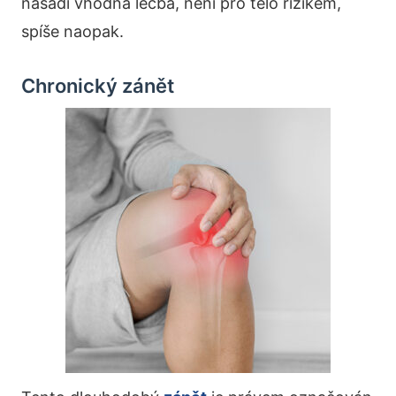
nasadí vhodná léčba, není pro tělo rizikem,
spíše naopak.
Chronický zánět