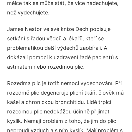
mělce tak se může stát, že více nadechujete,
než vydechujete.
James Nestor ve své knize Dech popisuje
setkání s řadou vědců a lékařů, kteří se
problematikou delší výdechů zaobírali. A
dokázali pomoci k uzdravení řadě pacientů s
astmatem nebo rozedmou plic.
Rozedma plic je totiž nemocí vydechování. Při
rozedmě plic degeneruje plicní tkáň, člověk má
kašel a chronickou bronchitidu. Lidé trpící
rozedmou plic nedokážou účinně přijímat
kyslík. Nemají problém z toho, že jim do plic
neproudí vzduch a s ním kyslík. Mají problém s