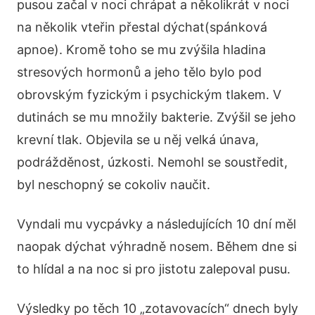
pusou začal v noci chrápat a několikrát v noci
na několik vteřin přestal dýchat(spánková
apnoe). Kromě toho se mu zvýšila hladina
stresových hormonů a jeho tělo bylo pod
obrovským fyzickým i psychickým tlakem. V
dutinách se mu množily bakterie. Zvýšil se jeho
krevní tlak. Objevila se u něj velká únava,
podrážděnost, úzkosti. Nemohl se soustředit,
byl neschopný se cokoliv naučit.
Vyndali mu vycpávky a následujících 10 dní měl
naopak dýchat výhradně nosem. Během dne si
to hlídal a na noc si pro jistotu zalepoval pusu.
Výsledky po těch 10 „zotavovacích“ dnech byly