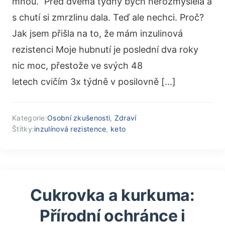
mnou.” Před dvěma týdny bych nerozmýšlela a
s chutí si zmrzlinu dala. Teď ale nechci. Proč?
Jak jsem přišla na to, že mám inzulinová
rezistenci Moje hubnutí je poslední dva roky
nic moc, přestože ve svých 48
letech cvičím 3x týdně v posilovně […]
Kategorie:
Osobní zkušenosti
,
Zdraví
Štítky:
inzulínová rezistence
,
keto
Cukrovka a kurkuma:
Přírodní ochránce i