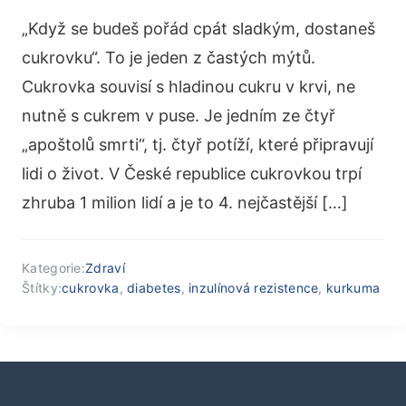
„Když se budeš pořád cpát sladkým, dostaneš
cukrovku“. To je jeden z častých mýtů.
Cukrovka souvisí s hladinou cukru v krvi, ne
nutně s cukrem v puse. Je jedním ze čtyř
„apoštolů smrti“, tj. čtyř potíží, které připravují
lidi o život. V České republice cukrovkou trpí
zhruba 1 milion lidí a je to 4. nejčastější […]
Kategorie:
Zdraví
Štítky:
cukrovka
,
diabetes
,
inzulínová rezistence
,
kurkuma