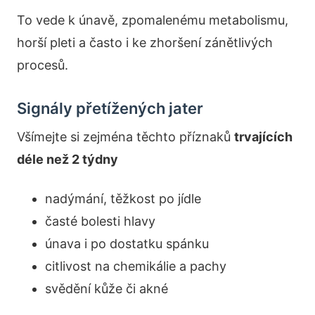
To vede k únavě, zpomalenému metabolismu,
horší pleti a často i ke zhoršení zánětlivých
procesů.
Signály přetížených jater
Všímejte si zejména těchto příznaků
trvajících
déle než 2 týdny
nadýmání, těžkost po jídle
časté bolesti hlavy
únava i po dostatku spánku
citlivost na chemikálie a pachy
svědění kůže či akné