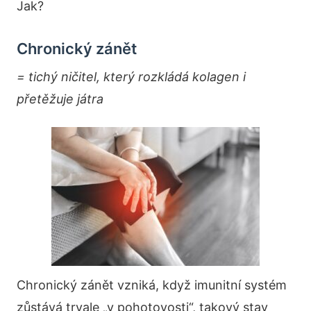
Jak?
Chronický zánět
= tichý ničitel, který rozkládá kolagen i
přetěžuje játra
Chronický zánět vzniká, když imunitní systém
zůstává trvale „v pohotovosti“, takový stav