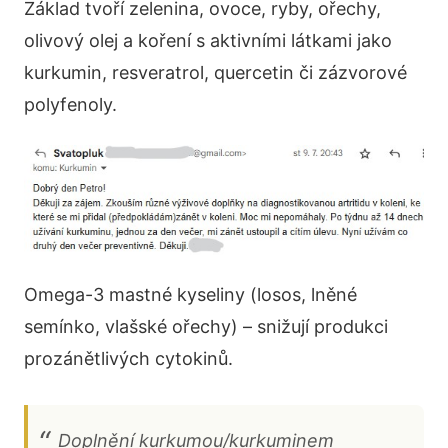
Základ tvoří zelenina, ovoce, ryby, ořechy,
olivový olej a koření s aktivními látkami jako
kurkumin, resveratrol, quercetin či zázvorové
polyfenoly.
Omega-3 mastné kyseliny (losos, lněné
semínko, vlašské ořechy) – snižují produkci
prozánětlivých cytokinů.
Doplnění kurkumou/kurkuminem