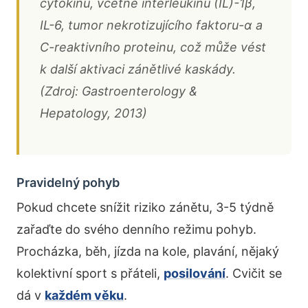
cytokinů, včetně interleukinu (IL)-1β,
IL-6, tumor nekrotizujícího faktoru-α a
C-reaktivního proteinu, což může vést
k další aktivaci zánětlivé kaskády.
(Zdroj: Gastroenterology &
Hepatology, 2013)
Pravidelný pohyb
Pokud chcete snížit riziko zánětu, 3-5 týdně
zařaďte do svého denního režimu pohyb.
Procházka, běh, jízda na kole, plavání, nějaký
kolektivní sport s přáteli,
posilování
. Cvičit se
dá v
každém věku
.