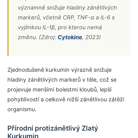
významně snižuje hladiny zánětlivých
markerů, včetně CRP, TNF-α a IL-6 s
vyjímkou IL-1β, pro kterou nemá
změnu. (Zdroj:
Cytokine
, 2023)
Zjednodušeně kurkumin výrazně snižuje
hladiny zánětlivých markerů v těle, což se
projevuje menšími bolestmi kloubů, lepší
pohyblivostí a celkově nižší zánětlivou zátěží
organismu.
Přírodní protizánětlivý Zlatý
Kurkumin