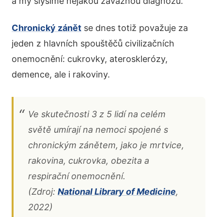
a my slyšíme nějakou závažnou diagnózu.
Chronický zánět
se dnes totiž považuje za
jeden z hlavních spouštěčů civilizačních
onemocnění: cukrovky, aterosklerózy,
demence, ale i rakoviny.
Ve skutečnosti 3 z 5 lidí na celém
světě umírají na nemoci spojené s
chronickým zánětem, jako je mrtvice,
rakovina, cukrovka, obezita a
respirační onemocnění.
(Zdroj:
National Library of Medicine
,
2022)