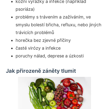
kožní vyrážky a infekce (například
psoriáza)
problémy s trávením a zažíváním, ve
smyslu bolestí břicha, refluxu, nebo jiných
trávicích problémů
horečka bez zjevné příčiny
časté virózy a infekce
poruchy nálad, deprese a úzkosti
Jak přirozeně záněty tlumit