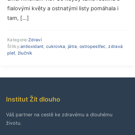
fialovými květy a ostnatými listy pomáhala i
tam, […]
Kategorie:
Zdraví
Štítky:
antioxidant
,
cukrovka
,
játra
,
ostropestřec
,
zdravá
pleť
,
žlučník
Institut Žít dlouho
Váš partner na cestě ke zdravému a dlouhému
životu.