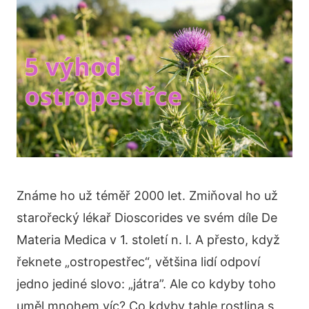
Známe ho už téměř 2000 let. Zmiňoval ho už
starořecký lékař Dioscorides ve svém díle De
Materia Medica v 1. století n. l. A přesto, když
řeknete „ostropestřec“, většina lidí odpoví
jedno jediné slovo: „játra”. Ale co kdyby toho
uměl mnohem víc? Co kdyby tahle rostlina s