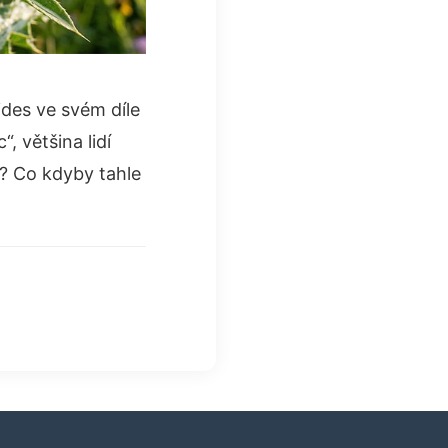
ides ve svém díle
, většina lidí
c? Co kdyby tahle