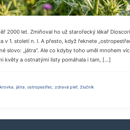
ř 2000 let. Zmiňoval ho už starořecký lékař Dioscor
v 1. století n. l. A přesto, když řeknete „ostropestřec“
iné slovo: „játra”. Ale co kdyby toho uměl mnohem ví
ými květy a ostnatými listy pomáhala i tam, […]
krovka
,
játra
,
ostropestřec
,
zdravá pleť
,
žlučník