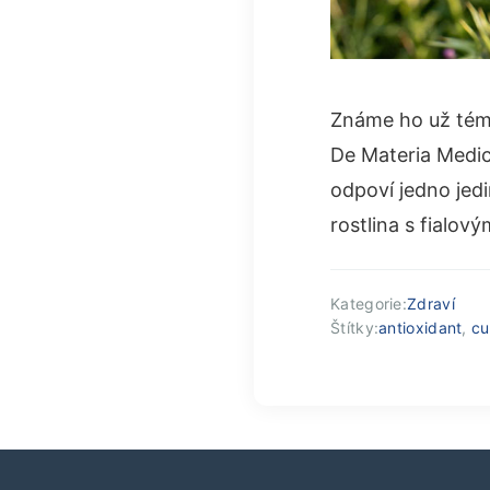
Známe ho už témě
De Materia Medica 
odpoví jedno jed
rostlina s fialov
Kategorie:
Zdraví
Štítky:
antioxidant
,
cu