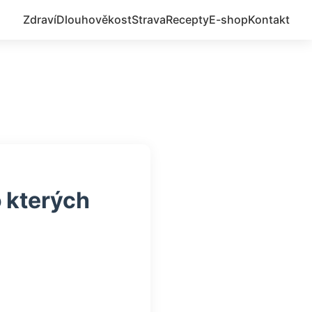
Zdraví
Dlouhověkost
Strava
Recepty
E-shop
Kontakt
o kterých