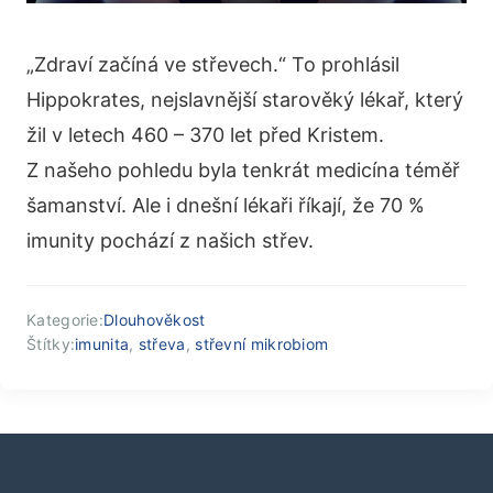
„Zdraví začíná ve střevech.“ To prohlásil
Hippokrates, nejslavnější starověký lékař, který
žil v letech 460 – 370 let před Kristem.
Z našeho pohledu byla tenkrát medicína téměř
šamanství. Ale i dnešní lékaři říkají, že 70 %
imunity pochází z našich střev.
Kategorie:
Dlouhověkost
Štítky:
imunita
,
střeva
,
střevní mikrobiom