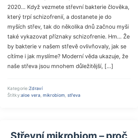
2020… Když vezmete střevní bakterie člověka,
který trpí schizofrenií, a dostanete je do
myších střev, tak do několika dnů začnou myši
také vykazovat příznaky schizofrenie. Hm… Že
by bakterie v našem střevě ovlivňovaly, jak se
cítíme i jak myslíme? Moderní věda ukazuje, že
naše střeva jsou mnohem důležitější, […]
Kategorie:
Zdraví
Štítky:
aloe vera
,
mikrobiom
,
střeva
Střevní mikrobiom – proč