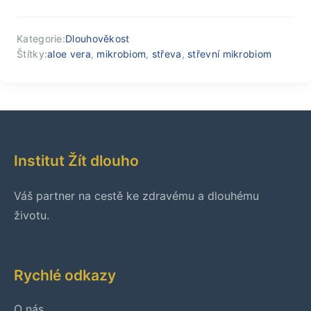
Kategorie:
Dlouhověkost
Štítky:
aloe vera
,
mikrobiom
,
střeva
,
střevní mikrobiom
Institut Žít dlouho
Váš partner na cestě ke zdravému a dlouhému
životu.
Rychlé odkazy
O nás