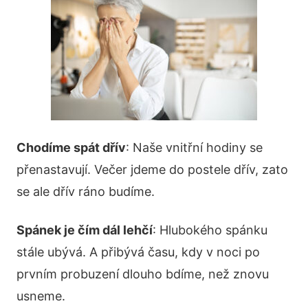
Chodíme spát dřív
: Naše vnitřní hodiny se
přenastavují. Večer jdeme do postele dřív, zato
se ale dřív ráno budíme.
Spánek je čím dál lehčí
: Hlubokého spánku
stále ubývá. A přibývá času, kdy v noci po
prvním probuzení dlouho bdíme, než znovu
usneme.