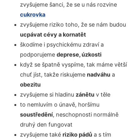
zvyšujeme šanci, že se u nás rozvine
cukrovka
zvyšujeme riziko toho, že se nám budou
ucpávat cévy a kornatět
škodíme i psychickému zdraví a
podporujeme
deprese, úzkosti
když se špatně vyspíme, tak máme větší
chuť jíst, takže riskujeme
nadváhu
a
obezitu
zvyšujeme si hladinu
zánětu
v těle
to nemluvím o únavě, horšímu
soustředění
, neschopnosti normálně
druhý den fungovat
zvyšujeme také
riziko pádů
a s tím