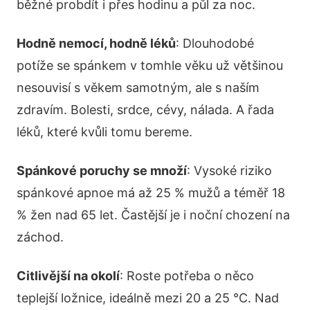
běžné probdít i přes hodinu a půl za noc.
Hodně nemocí, hodně léků
: Dlouhodobé
potíže se spánkem v tomhle věku už většinou
nesouvisí s věkem samotným, ale s naším
zdravím. Bolesti, srdce, cévy, nálada. A řada
léků, které kvůli tomu bereme.
Spánkové poruchy se množí
: Vysoké riziko
spánkové apnoe má až 25 % mužů a téměř 18
% žen nad 65 let. Častější je i noční chození na
záchod.
Citlivější na okolí
: Roste potřeba o něco
teplejší ložnice, ideálně mezi 20 a 25 °C. Nad