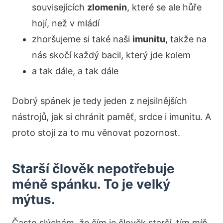
souvisejících
zlomenin
, které se ale hůře
hojí, než v mládí
zhoršujeme si také naši
imunitu
, takže na
nás skočí každý bacil, který jde kolem
a tak dále, a tak dále
Dobrý spánek je tedy jeden z nejsilnějších
nástrojů, jak si chránit paměť, srdce i imunitu. A
proto stojí za to mu věnovat pozornost.
Starší člověk nepotřebuje
méně spánku. To je velký
mýtus.
Často slýchám, že čím je člověk starší, tím míň