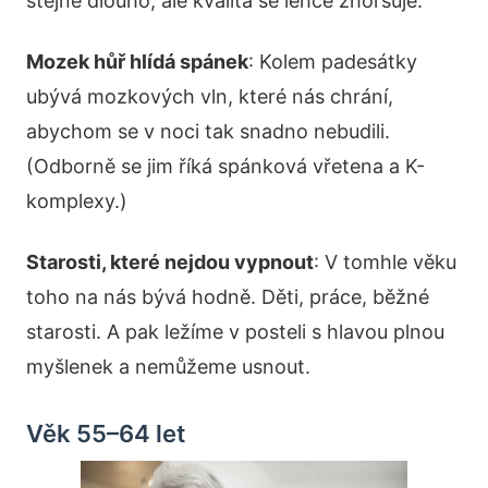
stejně dlouho, ale kvalita se lehce zhoršuje.
Mozek hůř hlídá spánek
: Kolem padesátky
ubývá mozkových vln, které nás chrání,
abychom se v noci tak snadno nebudili.
(Odborně se jim říká spánková vřetena a K-
komplexy.)
Starosti, které nejdou vypnout
: V tomhle věku
toho na nás bývá hodně. Děti, práce, běžné
starosti. A pak ležíme v posteli s hlavou plnou
myšlenek a nemůžeme usnout.
Věk 55–64 let