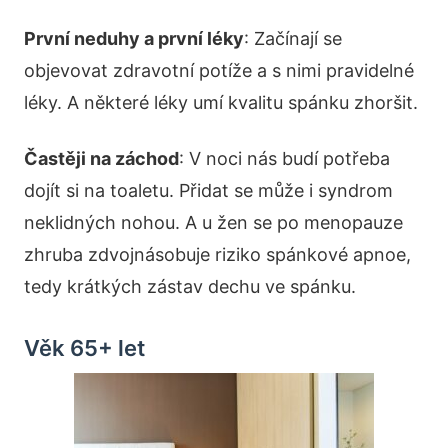
První neduhy a první léky
: Začínají se
objevovat zdravotní potíže a s nimi pravidelné
léky. A některé léky umí kvalitu spánku zhoršit.
Častěji na záchod
: V noci nás budí potřeba
dojít si na toaletu. Přidat se může i syndrom
neklidných nohou. A u žen se po menopauze
zhruba zdvojnásobuje riziko spánkové apnoe,
tedy krátkých zástav dechu ve spánku.
Věk 65+ let