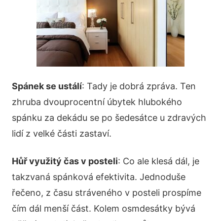
Spánek se ustálí
: Tady je dobrá zpráva. Ten
zhruba dvouprocentní úbytek hlubokého
spánku za dekádu se po šedesátce u zdravých
lidí z velké části zastaví.
Hůř využitý čas v posteli
: Co ale klesá dál, je
takzvaná spánková efektivita. Jednoduše
řečeno, z času stráveného v posteli prospíme
čím dál menší část. Kolem osmdesátky bývá