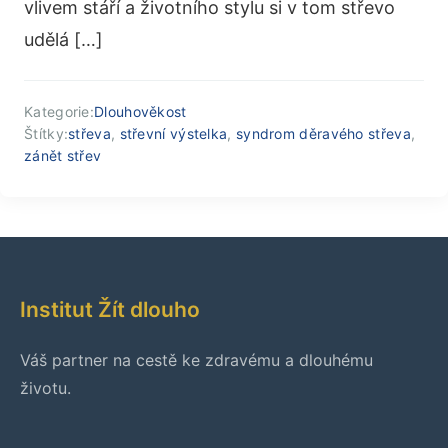
vlivem stáří a životního stylu si v tom střevo
udělá […]
Kategorie:
Dlouhověkost
Štítky:
střeva
,
střevní výstelka
,
syndrom děravého střeva
,
zánět střev
Institut Žít dlouho
Váš partner na cestě ke zdravému a dlouhému
životu.