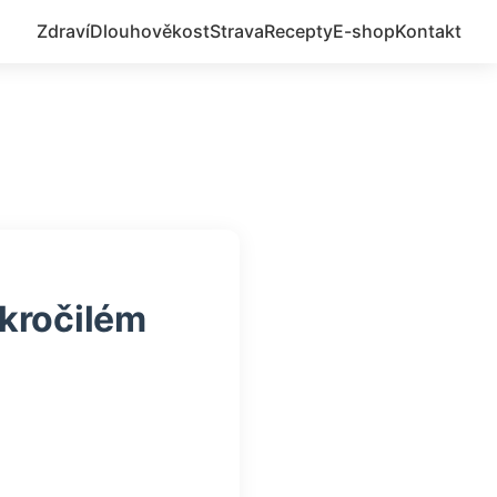
Zdraví
Dlouhověkost
Strava
Recepty
E-shop
Kontakt
pokročilém