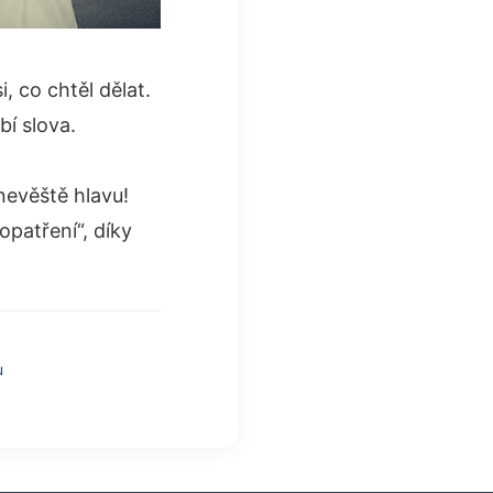
, co chtěl dělat.
bí slova.
nevěště hlavu!
patření“, díky
u