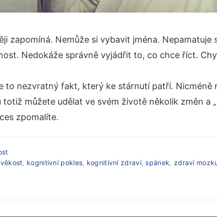
ěji zapomíná. Nemůže si vybavit jména. Nepamatuje si
ost. Nedokáže správně vyjádřit to, co chce říct. Chy
e to nezvratný fakt, který ke stárnutí patří. Nicméně 
 totiž můžete udělat ve svém životě několik změn a „o
ces zpomalíte.
ost
ověkost
,
kognitivní pokles
,
kognitivní zdraví
,
spánek
,
zdraví mozk