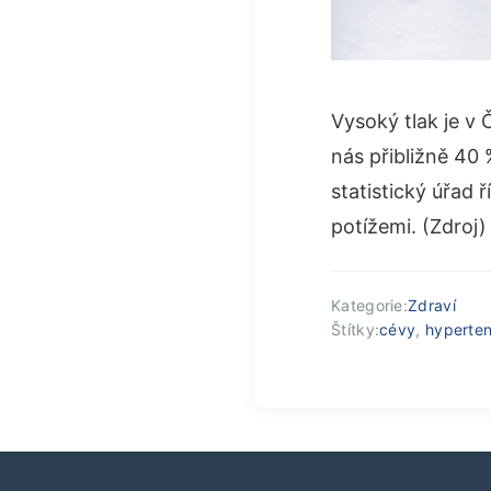
Vysoký tlak je v 
nás přibližně 40 
statistický úřad ř
potížemi. (Zdroj
Kategorie:
Zdraví
Štítky:
cévy
,
hyperte