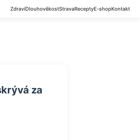
Zdraví
Dlouhověkost
Strava
Recepty
E-shop
Kontakt
skrývá za