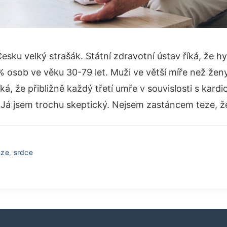
Česku velký strašák. Státní zdravotní ústav říká, že h
% osob ve věku 30-79 let. Muži ve větší míře než žen
íká, že přibližně každý třetí umře v souvislosti s kard
) Já jsem trochu skeptický. Nejsem zastáncem teze, ž
nze
,
srdce