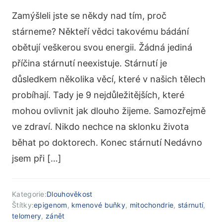
Zamýšleli jste se někdy nad tím, proč
stárneme? Někteří vědci takovému bádání
obětují veškerou svou energii. Žádná jediná
příčina stárnutí neexistuje. Stárnutí je
důsledkem několika věcí, které v našich tělech
probíhají. Tady je 9 nejdůležitějších, které
mohou ovlivnit jak dlouho žijeme. Samozřejmě
ve zdraví. Nikdo nechce na sklonku života
běhat po doktorech. Konec stárnutí Nedávno
jsem při […]
Kategorie:
Dlouhověkost
Štítky:
epigenom
,
kmenové buňky
,
mitochondrie
,
stárnutí
,
telomery
,
zánět