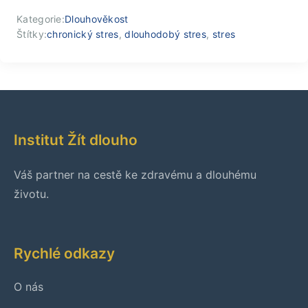
Kategorie:
Dlouhověkost
Štítky:
chronický stres
,
dlouhodobý stres
,
stres
Institut Žít dlouho
Váš partner na cestě ke zdravému a dlouhému
životu.
Rychlé odkazy
O nás