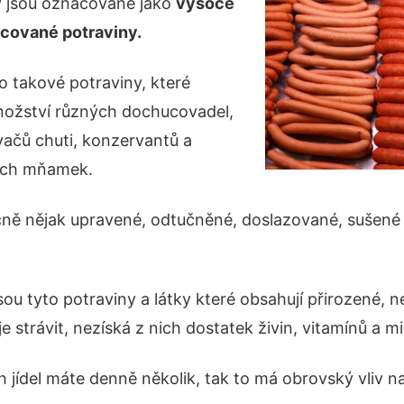
y jsou označované jako
vysoce
cované potraviny.
o takové potraviny, které
nožství různých dochucovadel,
vačů chuti, konzervantů a
ých mňamek.
ně nějak upravené, odtučněné, doslazované, sušené
sou tyto potraviny a látky které obsahují přirozené, ne
je strávit, nezíská z nich dostatek živin, vitamínů a mi
jídel máte denně několik, tak to má obrovský vliv na