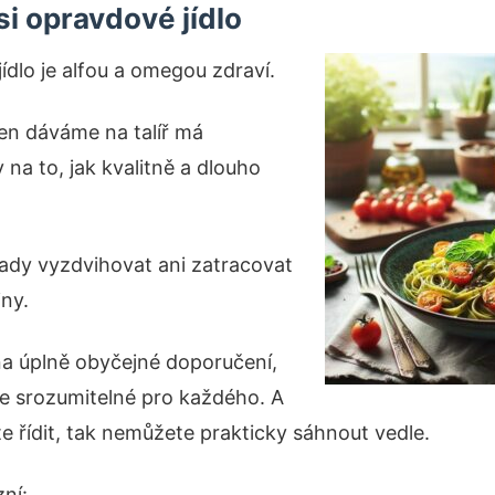
si opravdové jídlo
jídlo je alfou a omegou zdraví.
den dáváme na talíř má
v na to, jak kvalitně a dlouho
ady vyzdvihovat ani zatracovat
iny.
 na úplně obyčejné doporučení,
še srozumitelné pro každého. A
e řídit, tak nemůžete prakticky sáhnout vedle.
ní: