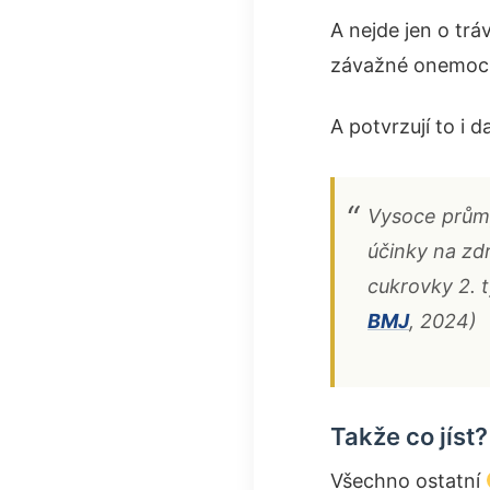
A nejde jen o trá
závažné onemoc
A potvrzují to i 
Vysoce průmy
účinky na zd
cukrovky 2. 
BMJ
, 2024)
Takže co jíst?
Všechno ostatní