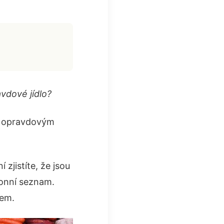
vdové jídlo?
ou opravdovým
zjistíte, že jsou
fonní seznam.
pem.