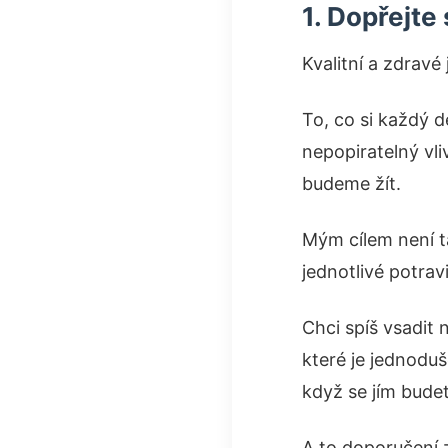
1. Dopřejte 
Kvalitní a zdravé 
To, co si každý 
nepopiratelný vli
budeme žít.
Mým cílem není t
jednotlivé potrav
Chci spíš vsadit
které je jednodu
když se jím budet
A to doporučení z