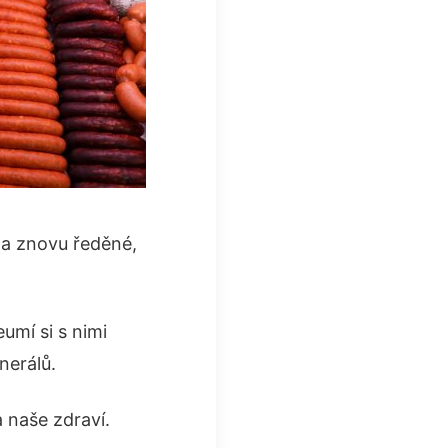
 a znovu ředěné,
umí si s nimi
nerálů.
 naše zdraví.