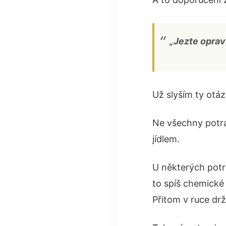
„Jezte oprav
Už slyším ty otá
Ne všechny potra
jídlem.
U některých potra
to spíš chemické 
Přitom v ruce dr