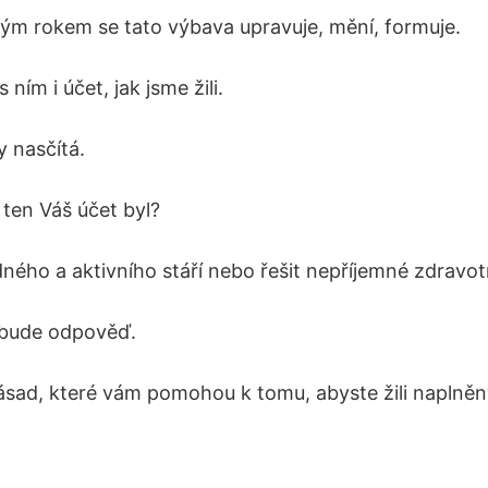
ým rokem se tato výbava upravuje, mění, formuje.
s ním i účet, jak jsme žili.
 nasčítá.
 ten Váš účet byl?
idného a aktivního stáří nebo řešit nepříjemné zdravo
á bude odpověď.
zásad, které vám pomohou k tomu, abyste žili naplněn