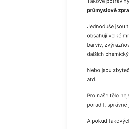
Takové potravin
průmyslově zpra
Jednoduše jsou t
obsahují velké m
barviv, zvýrazňo
dalších chemick
Nebo jsou zbyteč
atd.
Pro naše tělo nej
poradit, správně 
A pokud takových 