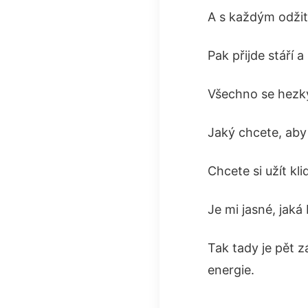
A s každým odžit
Pak přijde stáří a 
Všechno se hezky
Jaký chcete, aby
Chcete si užít kl
Je mi jasné, jak
Tak tady je pět 
energie.