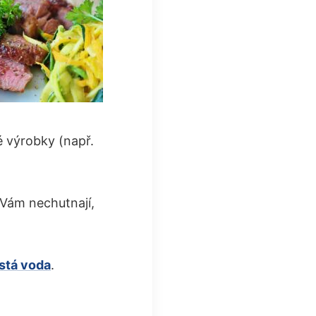
é výrobky (např.
é Vám nechutnají,
istá voda
.