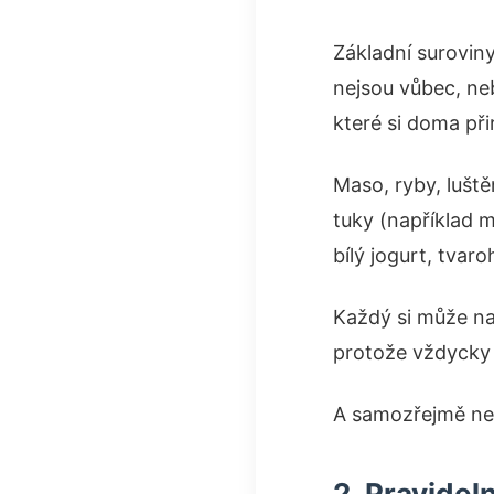
Základní suroviny
nejsou vůbec, ne
které si doma při
Maso, ryby, luště
tuky (například m
bílý jogurt, tvaro
Každý si může naj
protože vždycky n
A samozřejmě ne
2. Pravidel