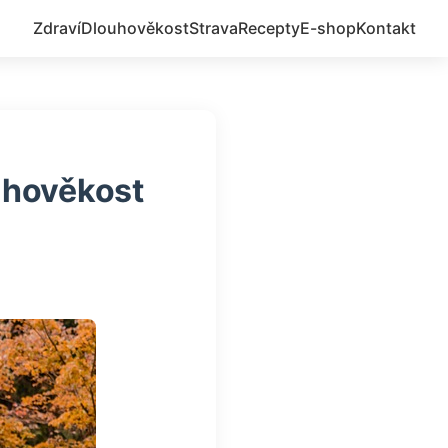
Zdraví
Dlouhověkost
Strava
Recepty
E-shop
Kontakt
ouhověkost