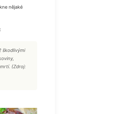
ukne nějaké
:
 škodlivými
koviny,
rtí. (Zdroj: