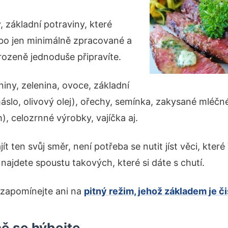
, základní potraviny, které
bo jen minimálně zpracované a
rozeně jednoduše připravíte.
niny, zelenina, ovoce, základní
áslo, olivový olej), ořechy, semínka, zakysané mléčn
h), celozrnné výrobky, vajíčka aj.
ít ten svůj směr, není potřeba se nutit jíst věci, kter
ajdete spoustu takových, které si dáte s chutí.
zapomínejte ani na
pitný režim, jehož základem je č
ně se hýbejte