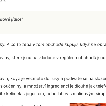
dové jídlo!“
zky.
A co to teda v tom obchodě kupuju, když ne opra
viny, které jsou naskládané v regálech obchodů js
vin, když je vezmete do ruky a podíváte se na složení 
sloučeniny, a množství ingrediencí je dlouhé jak tele
žíte kelímek s jogurtem, nebo lahev s malinovým siru