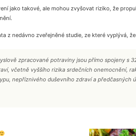
vení jako takové, ale mohou zvyšovat riziko, že prop
nění.
data z nedávno zveřejněné studie, ze které vyplývá, že
slově zpracované potraviny jsou přímo spojeny s 32
raví, včetně vyššího rizika srdečních onemocnění, ra
typu, nepříznivého duševního zdraví a předčasných úm