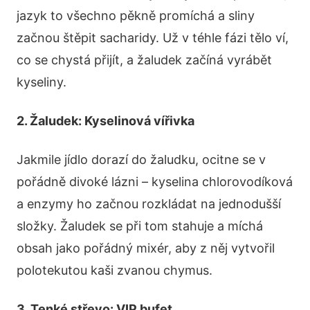
jazyk to všechno pěkně promíchá a sliny
začnou štěpit sacharidy. Už v téhle fázi tělo ví,
co se chystá přijít, a žaludek začíná vyrábět
kyseliny.
2. Žaludek: Kyselinová vířivka
Jakmile jídlo dorazí do žaludku, ocitne se v
pořádně divoké lázni – kyselina chlorovodíková
a enzymy ho začnou rozkládat na jednodušší
složky. Žaludek se při tom stahuje a míchá
obsah jako pořádný mixér, aby z něj vytvořil
polotekutou kaši zvanou chymus.
3. Tenké střevo: VIP bufet