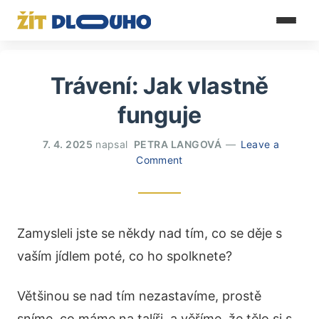
Trávení: Jak vlastně
funguje
7. 4. 2025
napsal
PETRA LANGOVÁ
Leave a
Comment
Zamysleli jste se někdy nad tím, co se děje s
vaším jídlem poté, co ho spolknete?
Většinou se nad tím nezastavíme, prostě
sníme, co máme na talíři, a věříme, že tělo si s