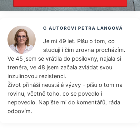
O AUTOROVI
PETRA LANGOVÁ
Je mi 49 let. Píšu o tom, co
studuji i čím zrovna procházím.
Ve 45 jsem se vrátila do posilovny, najala si
trenéra, ve 48 jsem začala zvládat svou
inzulinovou rezistenci.
Život přináší neustálé výzvy - píšu o tom na
rovinu, včetně toho, co se povedlo i
nepovedlo. Napište mi do komentářů, ráda
odpovím.
Reader