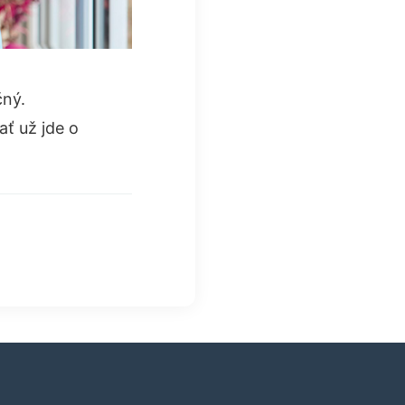
čný.
ť už jde o