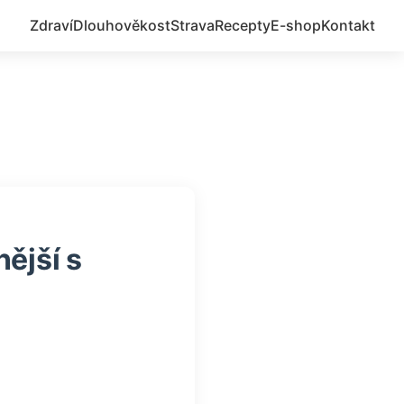
Zdraví
Dlouhověkost
Strava
Recepty
E-shop
Kontakt
ější s