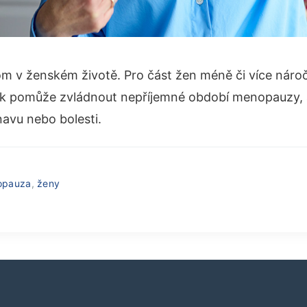
m v ženském životě. Pro část žen méně či více náro
k pomůže zvládnout nepříjemné období menopauzy, a
navu nebo bolesti.
opauza
,
ženy