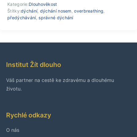
Kategorie:
Dlouhověkost
Štítky:
dýchání
,
dýchání nosem
,
overbreathing
,
předýchávání
,
správné dýchání
Institut Žít dlouho
Váš partner na cestě ke zdravému a dlouhému
životu.
Rychlé odkazy
O nás