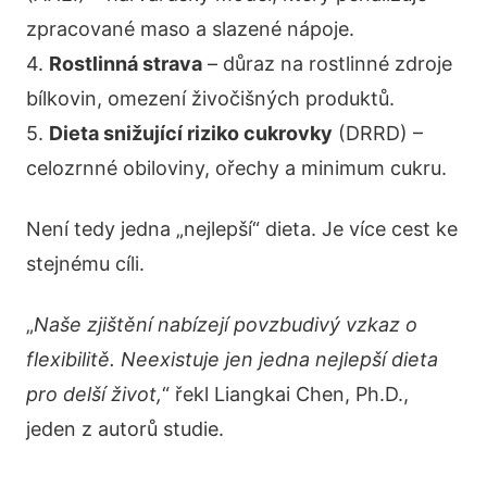
zpracované maso a slazené nápoje.
4.
Rostlinná strava
– důraz na rostlinné zdroje
bílkovin, omezení živočišných produktů.
5.
Dieta snižující riziko cukrovky
(DRRD) –
celozrnné obiloviny, ořechy a minimum cukru.
Není tedy jedna „nejlepší“ dieta. Je více cest ke
stejnému cíli.
„
Naše zjištění nabízejí povzbudivý vzkaz o
flexibilitě. Neexistuje jen jedna nejlepší dieta
pro delší život,
“ řekl Liangkai Chen, Ph.D.,
jeden z autorů studie.