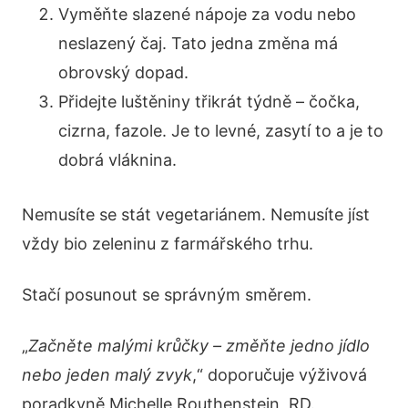
Vyměňte slazené nápoje za vodu nebo
neslazený čaj. Tato jedna změna má
obrovský dopad.
Přidejte luštěniny třikrát týdně – čočka,
cizrna, fazole. Je to levné, zasytí to a je to
dobrá vláknina.
Nemusíte se stát vegetariánem. Nemusíte jíst
vždy bio zeleninu z farmářského trhu.
Stačí posunout se správným směrem.
„
Začněte malými krůčky – změňte jedno jídlo
nebo jeden malý zvyk
,“ doporučuje výživová
poradkyně Michelle Routhenstein, RD.