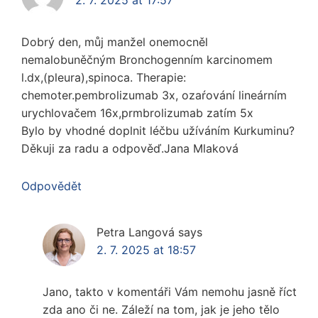
2. 7. 2025 at 17:57
Dobrý den, můj manžel onemocněl
nemalobuněčným Bronchogenním karcinomem
l.dx,(pleura),spinoca. Therapie:
chemoter.pembrolizumab 3x, ozaŕování lineárním
urychlovačem 16x,prmbrolizumab zatím 5x
Bylo by vhodné doplnit léčbu užíváním Kurkuminu?
Děkuji za radu a odpověď.Jana Mlaková
Odpovědět
Petra Langová
says
2. 7. 2025 at 18:57
Jano, takto v komentáři Vám nemohu jasně říct
zda ano či ne. Záleží na tom, jak je jeho tělo