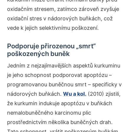
oxidačním stresem, zatímco zároveň zvyšuje
oxidační stres v nádorových buňkách, což
vede k jejich selektivnímu poškození.
Podporuje přirozenou „smrt“
poškozených buněk
Jedním z nejzajímavějších aspektů kurkuminu
je jeho schopnost podporovat apoptózu –
programovanou buněčnou smrt – specificky v
nádorových buňkách.
Wu a kol.
(2010) zjistili,
že kurkumin indukuje apoptózu v buňkách
nemalobuněčného karcinomu plic
prostřednictvím několika buněčných drah.
Tato schopnost „vrátit poškozeným buňkám