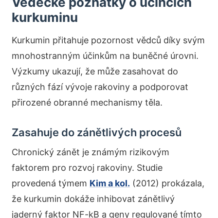
Vědecké poznatky o účincích
kurkuminu
Kurkumin přitahuje pozornost vědců díky svým
mnohostranným účinkům na buněčné úrovni.
Výzkumy ukazují, že může zasahovat do
různých fází vývoje rakoviny a podporovat
přirozené obranné mechanismy těla.
Zasahuje do zánětlivých procesů
Chronický zánět je známým rizikovým
faktorem pro rozvoj rakoviny. Studie
provedená týmem
Kim a kol.
(2012) prokázala,
že kurkumin dokáže inhibovat zánětlivý
jaderný faktor NF-kB a geny regulované tímto