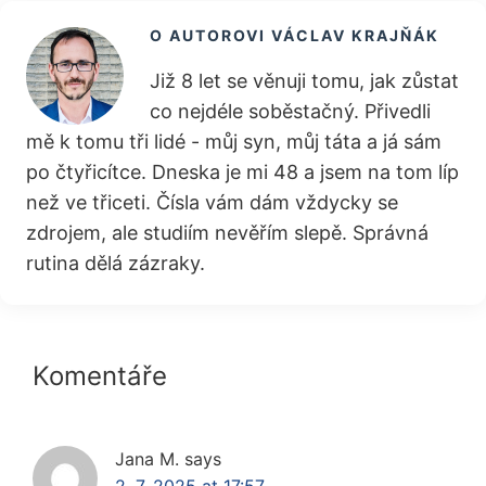
O AUTOROVI
VÁCLAV KRAJŇÁK
Již 8 let se věnuji tomu, jak zůstat
co nejdéle soběstačný. Přivedli
mě k tomu tři lidé - můj syn, můj táta a já sám
po čtyřicítce. Dneska je mi 48 a jsem na tom líp
než ve třiceti. Čísla vám dám vždycky se
zdrojem, ale studiím nevěřím slepě. Správná
rutina dělá zázraky.
Reader
Komentáře
Interactions
Jana M.
says